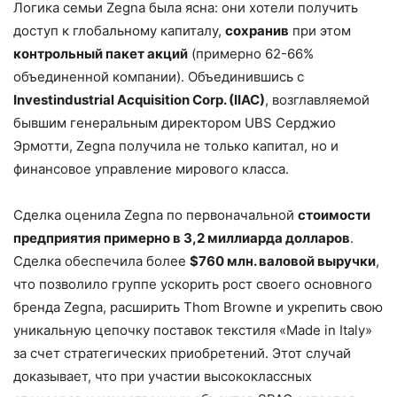
Логика семьи Zegna была ясна: они хотели получить
доступ к глобальному капиталу,
сохранив
при этом
контрольный пакет акций
(примерно 62-66%
объединенной компании). Объединившись с
Investindustrial Acquisition Corp. (IIAC)
, возглавляемой
бывшим генеральным директором UBS Серджио
Эрмотти, Zegna получила не только капитал, но и
финансовое управление мирового класса.
Сделка оценила Zegna по первоначальной
стоимости
предприятия примерно в 3,2 миллиарда долларов
.
Сделка обеспечила более
$760 млн. валовой выручки
,
что позволило группе ускорить рост своего основного
бренда Zegna, расширить Thom Browne и укрепить свою
уникальную цепочку поставок текстиля «Made in Italy»
за счет стратегических приобретений. Этот случай
доказывает, что при участии высококлассных