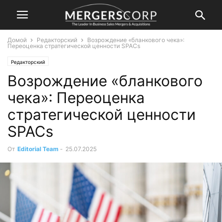
Домой
Редакторский
Возрождение «бланкового чека»:
Переоценка стратегической ценности SPACs
Редакторский
Возрождение «бланкового
чека»: Переоценка
стратегической ценности
SPACs
От
Editorial Team
-
25.07.2025