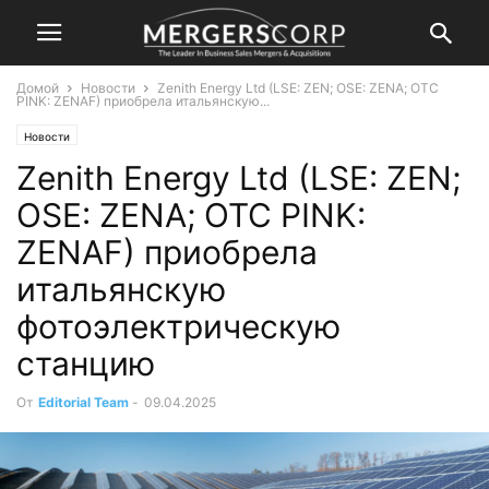
Домой
Новости
Zenith Energy Ltd (LSE: ZEN; OSE: ZENA; OTC
PINK: ZENAF) приобрела итальянскую...
Новости
Zenith Energy Ltd (LSE: ZEN;
OSE: ZENA; OTC PINK:
ZENAF) приобрела
итальянскую
фотоэлектрическую
станцию
От
Editorial Team
-
09.04.2025