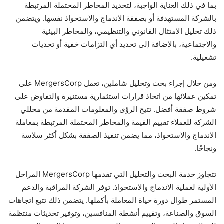
بما في ذلك العناية الواجبة، لتحديد المخاطر المحتملة المرتبطة
بالشركة المستهدفة أو بصفقة الاندماج والاستحواذ نفسها. ويتضمن
ذلك تحليل الامتثال القانوني والتنظيمي، والمخاطر البيئية
والاجتماعية، بالإضافة إلى تحديد أي التزامات خفية أو تحديات
تشغيلية.
ومن خلال إجراء بحث وتحليل شاملين، تعمل MergersCorp على
تمكين عملائها من اتخاذ قرارات استثمارية مستنيرة والتفاوض على
شروط صفقة أفضل. تتيح الرؤى والمعلومات المقدمة من محللي
الشركة للعملاء تقييم القيمة والمخاطر المحتملة المرتبطة بمعاملة
الاندماج والاستحواذ، مما يضمن تنفيذ الصفقة بشكل أكثر سلاسة
ونجاحًا.
تتجاوز خدمة البحث والتحليل التي تقدمها MergersCorp المراحل
الأولية لعملية الاندماج والاستحواذ. توفر الشركة المراقبة والدعم
المستمر طوال دورة حياة المعاملة بأكملها. يتضمن ذلك تتبع اتجاهات
السوق والصناعة، وتقييم أنشطة المنافسين، وتوفير تحديثات منتظمة