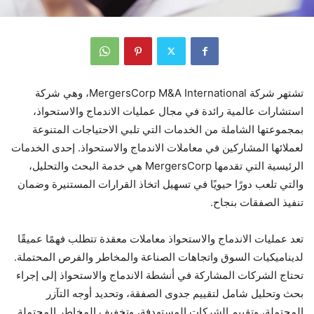
تشتهر شركة MergersCorp M&A International، وهي شركة
استشارات عالمية رائدة في مجال عمليات الاندماج والاستحواذ،
بمجموعتها الشاملة من الخدمات التي تلبي الاحتياجات المتنوعة
لعملائها المشاركين في معاملات الاندماج والاستحواذ. إحدى الخدمات
الرئيسية التي تقدمها MergersCorp هي خدمة البحث والتحليل،
والتي تلعب دورًا حيويًا في تسهيل اتخاذ القرارات المستنيرة وضمان
تنفيذ الصفقات بنجاح.
تعد عمليات الاندماج والاستحواذ معاملات معقدة تتطلب فهمًا عميقًا
لديناميكيات السوق واتجاهات الصناعة والمخاطر والفرص المحتملة.
تحتاج الشركات المشاركة في أنشطة الاندماج والاستحواذ إلى إجراء
بحث وتحليل شامل لتقييم جدوى الصفقة، وتحديد أوجه التآزر
المحتملة، وتقييم الشركات المستهدفة، وتخفيف المخاطر المحتملة.