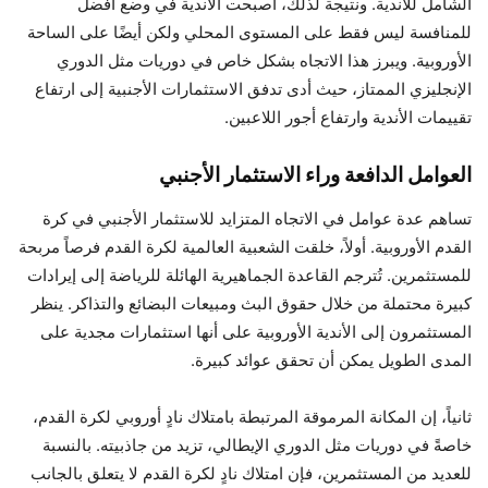
الشامل للأندية. ونتيجة لذلك، أصبحت الأندية في وضع أفضل
للمنافسة ليس فقط على المستوى المحلي ولكن أيضًا على الساحة
الأوروبية. ويبرز هذا الاتجاه بشكل خاص في دوريات مثل الدوري
الإنجليزي الممتاز، حيث أدى تدفق الاستثمارات الأجنبية إلى ارتفاع
تقييمات الأندية وارتفاع أجور اللاعبين.
العوامل الدافعة وراء الاستثمار الأجنبي
تساهم عدة عوامل في الاتجاه المتزايد للاستثمار الأجنبي في كرة
القدم الأوروبية. أولاً، خلقت الشعبية العالمية لكرة القدم فرصاً مربحة
للمستثمرين. تُترجم القاعدة الجماهيرية الهائلة للرياضة إلى إيرادات
كبيرة محتملة من خلال حقوق البث ومبيعات البضائع والتذاكر. ينظر
المستثمرون إلى الأندية الأوروبية على أنها استثمارات مجدية على
المدى الطويل يمكن أن تحقق عوائد كبيرة.
ثانياً، إن المكانة المرموقة المرتبطة بامتلاك نادٍ أوروبي لكرة القدم،
خاصةً في دوريات مثل الدوري الإيطالي، تزيد من جاذبيته. بالنسبة
للعديد من المستثمرين، فإن امتلاك نادٍ لكرة القدم لا يتعلق بالجانب