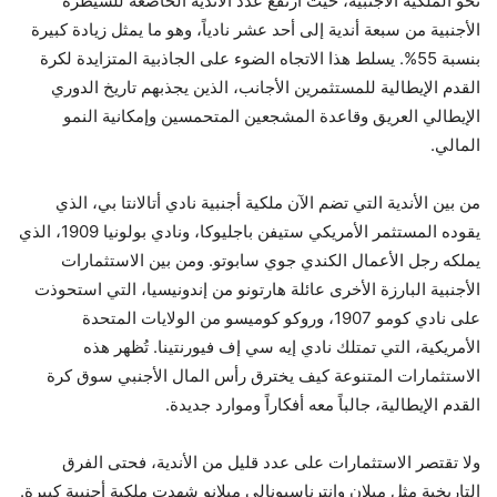
نحو الملكية الأجنبية، حيث ارتفع عدد الأندية الخاضعة للسيطرة
الأجنبية من سبعة أندية إلى أحد عشر نادياً، وهو ما يمثل زيادة كبيرة
بنسبة 55%. يسلط هذا الاتجاه الضوء على الجاذبية المتزايدة لكرة
القدم الإيطالية للمستثمرين الأجانب، الذين يجذبهم تاريخ الدوري
الإيطالي العريق وقاعدة المشجعين المتحمسين وإمكانية النمو
المالي.
من بين الأندية التي تضم الآن ملكية أجنبية نادي أتالانتا بي، الذي
يقوده المستثمر الأمريكي ستيفن باجليوكا، ونادي بولونيا 1909، الذي
يملكه رجل الأعمال الكندي جوي سابوتو. ومن بين الاستثمارات
الأجنبية البارزة الأخرى عائلة هارتونو من إندونيسيا، التي استحوذت
على نادي كومو 1907، وروكو كوميسو من الولايات المتحدة
الأمريكية، التي تمتلك نادي إيه سي إف فيورنتينا. تُظهر هذه
الاستثمارات المتنوعة كيف يخترق رأس المال الأجنبي سوق كرة
القدم الإيطالية، جالباً معه أفكاراً وموارد جديدة.
ولا تقتصر الاستثمارات على عدد قليل من الأندية، فحتى الفرق
التاريخية مثل ميلان وإنترناسيونالي ميلانو شهدت ملكية أجنبية كبيرة.