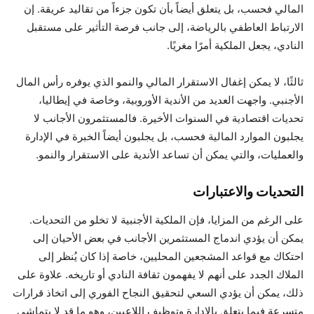
المالي فحسب، بل يتعلق أيضاً بأن تكون جزءاً من تقاليد عريقة. إن
الارتباط العاطفي بالرياضة، إلى جانب فرصة التأثير على مستقبل
النادي، يجعل الملكية أمرًا مغريًا.
ثالثًا، لا يمكن إغفال الاستقرار المالي والنمو الذي يوفره رأس المال
الأجنبي. واجهت العديد من الأندية الأوروبية، وخاصة في إيطاليا،
تحديات اقتصادية في السنوات الأخيرة. فالمستثمرون الأجانب لا
يجلبون الموارد المالية فحسب، بل يجلبون أيضاً الخبرة في الإدارة
والعمليات، والتي يمكن أن تساعد الأندية على الاستقرار والنمو.
التحديات والاعتبارات
على الرغم من المزايا، فإن الملكية الأجنبية لا تخلو من التحديات.
يمكن أن يؤدي اندماج المستثمرين الأجانب في بعض الأحيان إلى
احتكاك مع قواعد المشجعين المحليين، خاصة إذا كان يُنظر إلى
الملاك الجدد على أنهم لا يفهمون ثقافة النادي أو تاريخه. علاوة على
ذلك، يمكن أن يؤدي السعي لتحقيق النجاح الفوري إلى اتخاذ قرارات
متسرعة فيما يتعلق بالإدارة وتوظيف اللاعبين، وهو ما قد لا يتماشى