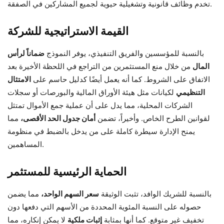
تخدم وظائف قانونية وتشغيلية حيوية لجميع المشاركين في الصفقة.
القيمة الاستراتيجية للشركة
بالنسبة للمؤسسين والفريق التنفيذي، يوفر النموذج
ضماناً لرأس
المال
من خلال منع المستثمرين من التراجع في اللحظة الأخيرة بعد
الاتفاق على الشروط. كما أنه يعمل أيضًا كدليل حاسم على
الامتثال
التنظيمي
لكيانات مثل هيئة الأوراق المالية والبورصات أو سجلات
الشركات المحلية، مما يدل على أن عملية جمع الأموال تمتثل
لقوانين الطرح الخاص. وأخيراً، تضمن
أمان جدول الحد الأقصى،
مما
يمنح الإدارة سيطرة كاملة على من يدخل بالضبط في منظومة
المساهمين.
الحماية الرئيسية للمستثمر
بالنسبة للشريك الوافد، تثبت الوثيقة
سعر السهم الواحد،
مما يضمن
حصوله على النسبة المئوية المحددة من الأسهم التي دفعها دون
تخفيف غير متوقع. كما أنها بمثابة
إثبات ملكية
لا يمكن إنكاره، مما