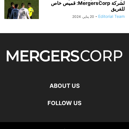
لشركة MergersCorp: قميص خاص
للفريق
-
Editorial Team
20 يناير، 2024
ABOUT US
FOLLOW US