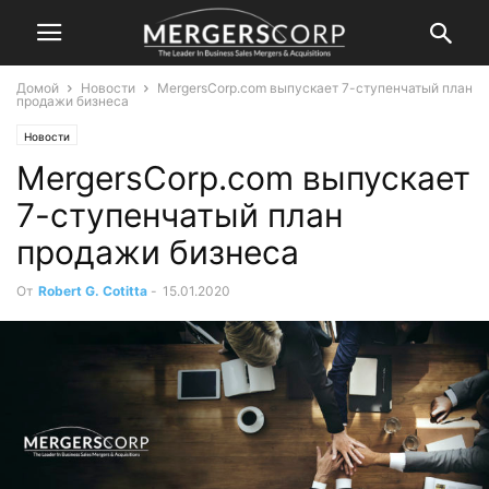
Домой
Новости
MergersCorp.com выпускает 7-ступенчатый план
продажи бизнеса
Новости
MergersCorp.com выпускает
7-ступенчатый план
продажи бизнеса
От
Robert G. Cotitta
-
15.01.2020