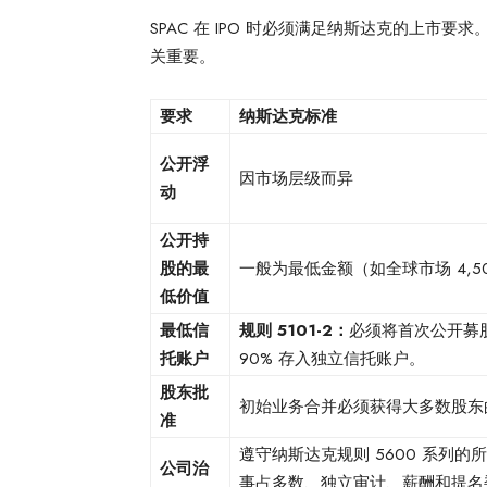
SPAC 在 IPO 时必须满足纳斯达克的上
关重要。
要求
纳斯达克标准
公开浮
因市场层级而异
动
公开持
股的最
一般为最低金额（如全球市场 4,5
低价值
最低信
规则 5101-2：
必须将首次公开募
托账户
90% 存入独立信托账户。
股东批
初始业务合并必须获得大多数股东
准
遵守纳斯达克规则 5600 系列的
公司治
事占多数、独立审计、薪酬和提名