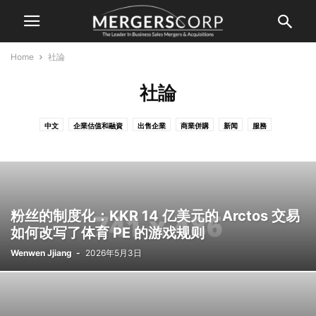
Home
社論
社論
中文
企業估值和融資
出售企業
商業併購
新闻
服務
法律、會計、稅務
社論
訪談
購買企業
銀行
體育併購
粉丝的制度化：KKR 14 亿美元的 Arctos 交易
如何改写了体育 PE 的游戏规则
Wenwen Jjiang
-
2026年5月3日