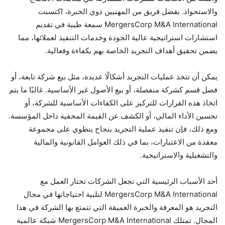
والاستحواذ. بفضل فريق من المهنيين ذوي الخبرة، اكتسبت
MergersCorp M&A International سمعة طيبة في تقديم
استشارات استراتيجية عالية الجودة وخدمات التنفيذ لعملائها، مما
يضمن تحقيق أهداف التجريد الخاصة بهم بكفاءة وفعالية.
يمكن أن تتخذ عمليات التجريد أشكالًا عديدة، مثل بيع شركة تابعة، أو
فصل قسم كشركة منفصلة، أو بيع الأصول غير الأساسية. غالبًا ما يتم
اتخاذ هذه القرارات للتركيز على الكفاءات الأساسية للشركة، أو
تحسين الأداء المالي، أو الكشف عن القيمة المخفية داخل المؤسسة.
ومع ذلك، فإن تنفيذ عملية التجريد بنجاح ينطوي على مجموعة
معقدة من الاعتبارات، بما في ذلك العوامل القانونية والمالية
والتشغيلية والاستراتيجية.
أحد الأسباب الرئيسية التي تجعل الشركات تختار العمل مع
MergersCorp M&A International لتلبية احتياجاتها في مجال
التجريد هو المعرفة والخبرة العميقة التي تتمتع بها الشركة في هذا
المجال. تمتلك MergersCorp M&A International شبكة عالمية