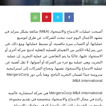
أصبحت عمليات الاندماج والاستحواذ (M&A) شائعة بشكل متزايد في
مشهد الأعمال اليوم حيث تبحث الشركات عن طرق لتوسيع
عملياتها، أو اكتساب ميزة تنافسية، أو تبسيط عملياتها. ومع ذلك، في
حين يتم إيلاء الكثير من الاهتمام للعملية الفعلية لدمج شركة أخرى أو
الاستحواذ عليها، غالبًا ما يتم التغاضي عن عملية التجريد. إن عملية
التجريد، وهي عملية بيع جزء من الشركة أو أصولها، لا تقل أهمية عن
عملية الاندماج والاستحواذ نفسها، وتحتاج الشركات إلى استراتيجية
مدروسة جيدًا لضمان التجريد الناجح. وهنا يأتي دور MergersCorp
M&A International.
MergersCorp M&A International هي شركة استشارية عالمية
رائدة في مجال الاندماج والاستحواذ متخصصة في تقديم مجموعة
واسعة من الخدمات للشركات المشاركة في معاملات الاندماج