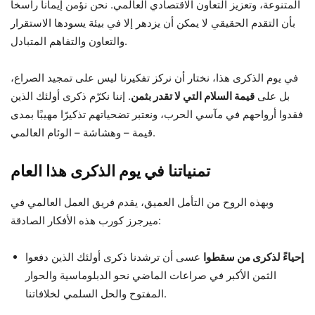
المتنوعة، وتعزيز التعاون الاقتصادي العالمي. نحن نؤمن إيماناً راسخاً
بأن التقدم الحقيقي لا يمكن أن يزدهر إلا في بيئة يسودها الاستقرار
والتعاون والتفاهم المتبادل.
في يوم الذكرى هذا، نختار أن نركز تفكيرنا ليس على تمجيد الصراع،
بل على
قيمة السلام التي لا تقدر بثمن
. إننا نكرّم ذكرى أولئك الذين
فقدوا أرواحهم في مآسي الحرب، ونعتبر تضحياتهم تذكيرًا مهيبًا بمدى
قيمة – وهشاشة – الوئام العالمي.
تمنياتنا في يوم الذكرى هذا العام
وبهذه الروح من التأمل العميق، يقدم فريق العمل العالمي في
ميرجرز كورب هذه الأفكار الصادقة:
إحياءً لذكرى من سقطوا
عسى أن ترشدنا ذكرى أولئك الذين دفعوا
الثمن الأكبر في صراعات الماضي نحو الدبلوماسية والحوار
المفتوح والحل السلمي لخلافاتنا.