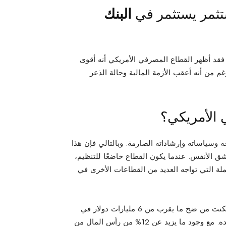
ستثمر يستثمر في
البنك
 فقد أظهر القطاع المصرفي الأمريكي أنه أقوى
 من أنه أعقب الأزمة المالية وحالة الذعر
 الأمريكي؟
 وسياساته وإرشاداته الصارمة. وبالتالي فإن هذا
ق الأنفس. عندما يكون القطاع خاضعًا للتنظيم،
ة التي تواجه العديد من القطاعات الأخرى في
على سبيل المثال، خذ على سبيل المثال سيتي جروب. فقد تمكنت من ضخ ما يقرب من 6 مليارات دولار في
احتياطيات الائتمان. كان هذا في الربع الأول من عام 2020 وحده. مع وجود ما يزيد عن 12% من رأس المال من