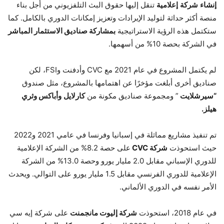
إنشاء
شركة
إعلامية
تنقل إليها حقوق البث التلفزيوني من أجل بناء
منصة أكثر حداثة لتوليد الإيرادات وتعزيز إمكانات الدوري بالكامل. كما
ستكتمل هذه الرؤية الاستراتيجية
بمشاركة
صناديق الاستثمار المباشر
في الشركة بحصة 10% من أسهمها.
لم يكتمل المشروع في عام 2021 مع CVC وأدفنت وFSI، لكن
صناديق أخرى أبلغت مؤخرًا عن اهتمامها بالمشروع، مثل صندوق
“سيرشلايت
” ومجموعة صناديق مكونة من
كارلايل
وأباكس
وثري
هيلز.
تم تنفيذ مشاريع مماثلة في إسبانيا وفرنسا في عامي 2021 و2022
حيث استحوذت
شركة CVC
على حصة 8.2% من الشركة الإعلامية
للدوري الإسباني مقابل 2.0 مليار يورو وحصة 13.0% من الشركة
الإعلامية للدوري الفرنسي مقابل 1.5 مليار يورو على التوالي. ويحدث
الأمر نفسه في الدوري الألماني.
في عام 2018، استحوذت
شركة إليوت مانجمنت
على شركة إيه سي