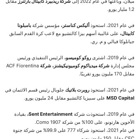
ميلان، وباعتها في عام 2022 إلى
شركة ريدبيرد كابيتال بارتنرز
مقابل
1.2 مليار يورو.
في عام 2021، استحوذ
أليكس كناستر،
مؤسس شركة
بامبلونا
كابيتال،
على غالبية أسهم بيزا كالتشيو مع لاعب كرة القدم السابق
جيانلوكا فيالي و م. ري.
في عام 2019، اشترى
روكو كوميسو،
الرئيس التنفيذي ورئيس
مجلس إدارة
شركة ميدياكوم كوميونيكيشنز، شركة
ACF Fiorentina
مقابل 170 مليون يورو تقريبًا.
في عام 2021، استحوذ
روبرت بلاتيك
جلوبال رئيس قسم الائتمان في
MSD Capital
على سبيزيا كالتشيو مقابل 24 مليون يورو.
في عام 2019، استحوذت شركة
Sent Entertainment،
بقيادة
الأخوين هارتونو، على 100% من شركة Como 1907.
في عام 2021، استحوذ شركاء 777 على 99.9% من شركة جنوة
CFC مقابل 150 مليون يورو.