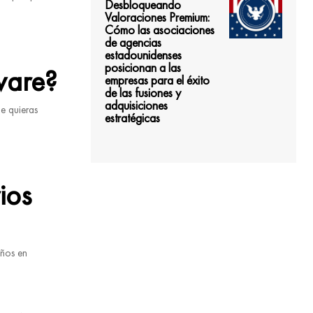
Desbloqueando
Valoraciones Premium:
Cómo las asociaciones
de agencias
estadounidenses
posicionan a las
ware?
empresas para el éxito
de las fusiones y
adquisiciones
e quieras
estratégicas
ios
años en