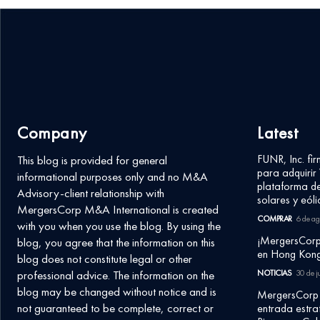
Company
Latest
FUNR, Inc. fi
This blog is provided for general
para adquiri
informational purposes only and no M&A
plataforma de
Advisory-client relationship with
solares y eólic
MergersCorp M&A International is created
COMPRAR
6 de ag
with you when you use the blog. By using the
¡MergersCorp
blog, you agree that the information on this
en Hong Kong
blog does not constitute legal or other
professional advice. The information on the
NOTICIAS
30 de j
blog may be changed without notice and is
MergersCorp 
not guaranteed to be complete, correct or
entrada estrat