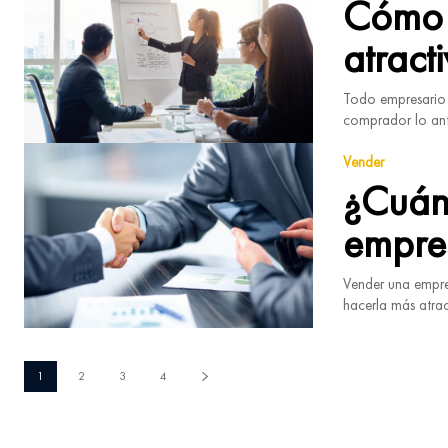
Cómo 
atract
Todo empresario q
comprador lo ante
Vender
¿Cuánt
empre
Vender una empre
hacerla más atract
1
2
3
4