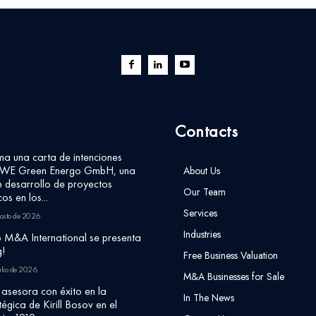
Contacts
rma una carta de intenciones
r WE Green Energo GmbH, una
About Us
 desarrollo de proyectos
Our Team
os en los...
Services
osto de 2026
Industries
 M&A International se presenta
!
Free Business Valuation
ulio de 2026
M&A Businesses for Sale
asesora con éxito en la
In The News
égica de Kirill Bosov en el