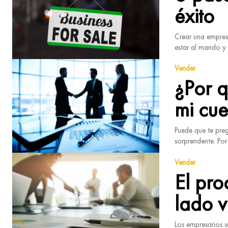
éxito
Crear una empres
estar al mando y 
Vender
¿Por 
mi cue
Puede que te preg
sorprendente. Por
Vender
El pro
lado 
Los empresarios s