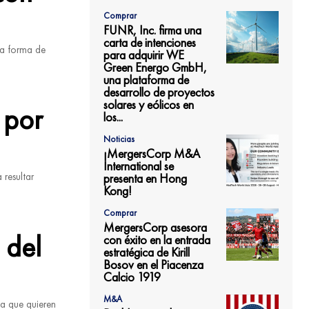
Comprar
FUNR, Inc. firma una
carta de intenciones
na forma de
para adquirir WE
Green Energo GmbH,
una plataforma de
desarrollo de proyectos
solares y eólicos en
 por
los...
Noticias
¡MergersCorp M&A
International se
resultar
presenta en Hong
Kong!
Comprar
MergersCorp asesora
 del
con éxito en la entrada
estratégica de Kirill
Bosov en el Piacenza
Calcio 1919
M&A
la que quieren