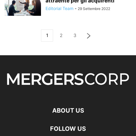
attraente per gli acquirenti
Editorial Team
-
29 Settembre 2022
1
2
3
ABOUT US
FOLLOW US