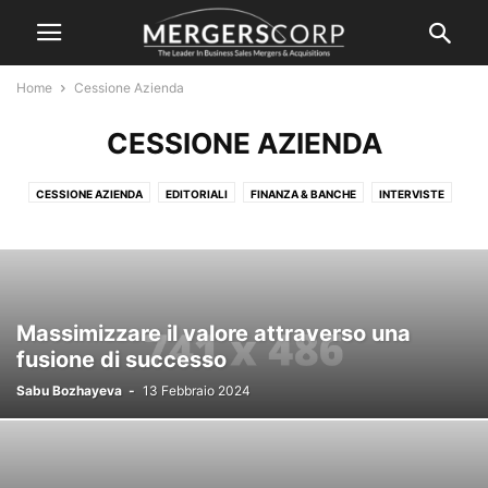
Home
Cessione Azienda
CESSIONE AZIENDA
CESSIONE AZIENDA
EDITORIALI
FINANZA & BANCHE
INTERVISTE
LEGALE & TRIBUTARIO
M&A
M&A SPORT
NEWS
NON CATEGORIZZATO
OFFERTE
SERVIZI
VALUTAZIONI
Massimizzare il valore attraverso una
fusione di successo
Sabu Bozhayeva
-
13 Febbraio 2024