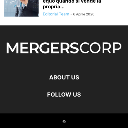
equo quando si vende la
propria...
Editorial Team
-
6 Aprile 2020
ABOUT US
FOLLOW US
©