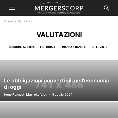
Home
Valutazioni
VALUTAZIONI
CESSIONE AZIENDA
EDITORIALI
FINANZA & BANCHE
INTERVISTE
LEGALE & TRIBUTARIO
M&A
M&A SPORT
NEWS
NON CATEGORIZZATO
OFFERTE
SERVIZI
VALUTAZIONI
Le obbligazioni convertibili nell’economia
di oggi
Irene Rompoti Mavrokefalou
-
5 Luglio 2024