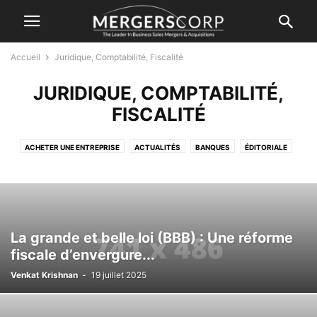
Accueil
Juridique, Comptabilité, Fiscalité
JURIDIQUE, COMPTABILITÉ,
FISCALITÉ
ACHETER UNE ENTREPRISE
ACTUALITÉS
BANQUES
ÉDITORIALE
ENTRETIENS
ÉVALUATIONS
EXIT
JURIDIQUE, COMPTABILITÉ, FISCALITÉ
M&A
M&A SPORTIVES
NON CLASSIFIÉ(E)
SERVICE
La grande et belle loi (BBB) : Une réforme
fiscale d’envergure...
Venkat Krishnan
-
19 juillet 2025