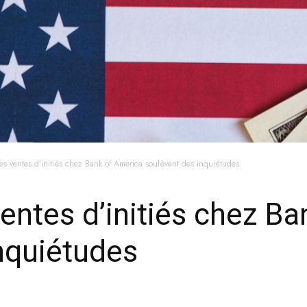
es ventes d’initiés chez Bank of America soulèvent des inquiétudes
entes d’initiés chez B
nquiétudes