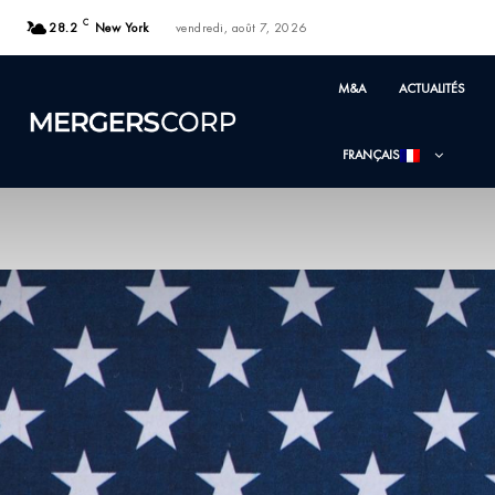
C
28.2
New York
vendredi, août 7, 2026
M&A
ACTUALITÉS
FRANÇAIS