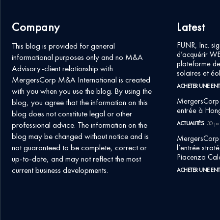
Company
Latest
FUNR, Inc. sig
This blog is provided for general
d’acquérir W
informational purposes only and no M&A
plateforme de
Advisory-client relationship with
solaires et éol
MergersCorp M&A International is created
ACHETER UNE ENT
with you when you use the blog. By using the
MergersCorp M
blog, you agree that the information on this
entrée à Hon
blog does not constitute legal or other
professional advice. The information on the
ACTUALITÉS
30 jui
blog may be changed without notice and is
MergersCorp
not guaranteed to be complete, correct or
l’entrée strat
Piacenza Cal
up-to-date, and may not reflect the most
current business developments.
ACHETER UNE ENT