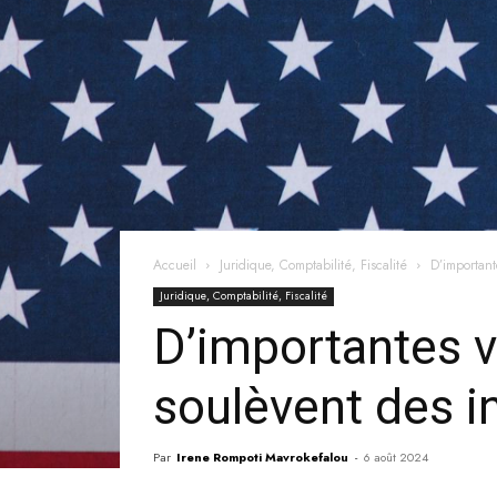
Accueil
Juridique, Comptabilité, Fiscalité
D’important
Juridique, Comptabilité, Fiscalité
D’importantes v
soulèvent des i
Par
Irene Rompoti Mavrokefalou
-
6 août 2024