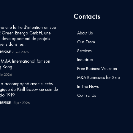
Contacts
ne une lettre d’intention en vue
E Green Energo GmbH, une
About Us
 développement de projets
Our Team
iens dans les...
Services
REPRISE
6 août 2026
Industries
&A International fait son
g Kong !
Free Business Valuation
llet 2026
M&A Businesses for Sale
 a accompagné avec succès
In The News
égique de Kirill Bosov au sein du
cio 1919
Contact Us
REPRISE
15 juin 2026