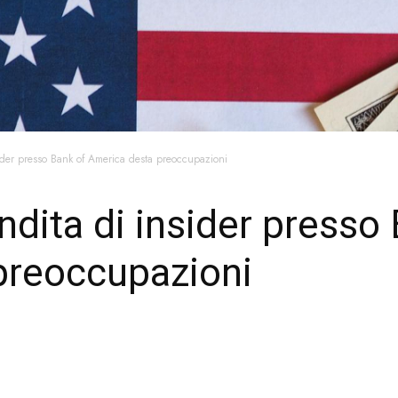
sider presso Bank of America desta preoccupazioni
ndita di insider presso
preoccupazioni