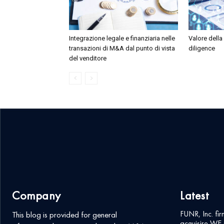
Integrazione legale e finanziaria nelle
Valore della
transazioni di M&A dal punto di vista
diligence
del venditore
Company
Latest
FUNR, Inc. fir
This blog is provided for general
acquisire WE