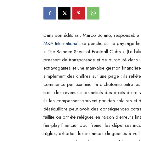
Dans son éditorial, Marco Sciano, responsable
M&A International
, se penche sur le paysage finan
« The Balance Sheet of Football Clubs » (Le bila
pressant de transparence et de durabilité dans 
extravagantes et une mauvaise gestion financière
simplement des chiffres sur une page ; ils reflèten
commence par examiner la dichotomie entre les 
tirent des revenus substantiels des droits de re
ils les compensent souvent par des salaires et de
déséquilibre peut avoir des conséquences catast
faillite ou ont été relégués en raison d’erreurs fi
fair-play financier pour freiner les dépenses inc
règles, exhortant les instances dirigeantes à veil