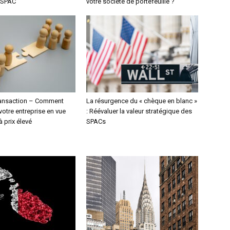
u SPAC
votre société de portefeuille ?
transaction – Comment
La résurgence du « chèque en blanc »
votre entreprise en vue
: Réévaluer la valeur stratégique des
à prix élevé
SPACs