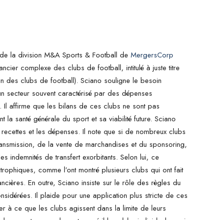
 de la division M&A Sports & Football de
MergersCorp
cier complexe des clubs de football, intitulé à juste titre
n des clubs de football). Sciano souligne le besoin
un secteur souvent caractérisé par des dépenses
. Il affirme que les bilans de ces clubs ne sont pas
t la santé générale du sport et sa viabilité future. Sciano
recettes et les dépenses. Il note que si de nombreux clubs
transmission, de la vente de marchandises et du sponsoring,
s indemnités de transfert exorbitants. Selon lui, ce
rophiques, comme l’ont montré plusieurs clubs qui ont fait
nancières. En outre, Sciano insiste sur le rôle des règles du
onsidérées. Il plaide pour une application plus stricte de ces
ler à ce que les clubs agissent dans la limite de leurs