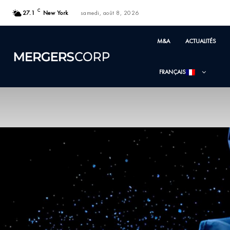
C
27.1
New York
samedi, août 8, 2026
M&A
ACTUALITÉS
FRANÇAIS