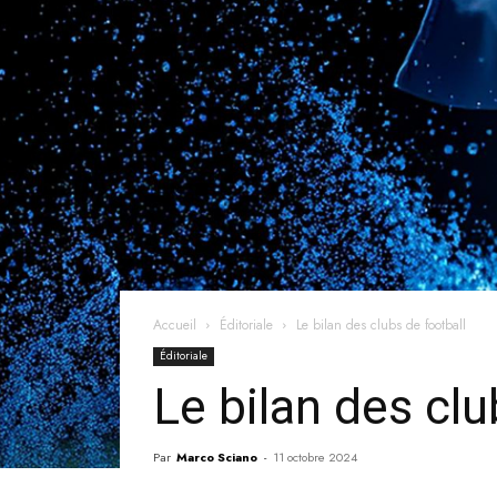
Accueil
Éditoriale
Le bilan des clubs de football
Éditoriale
Le bilan des clu
Par
Marco Sciano
-
11 octobre 2024