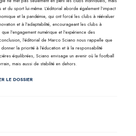
le ne met pas seulement en péril les clubs individuels, mais
 et du sport lui-même. L’éditorial aborde également l’impact
nomique et la pandémie, qui ont forcé les clubs à réévaluer
nnovation et à l’adaptabilité, encourageant les clubs à
s que l’engagement numérique et l’expérience des
n conclusion, l’éditorial de Marco Sciano nous rappelle que
donner la priorité à l’éducation et à la responsabilité
cières équilibrées, Sciano envisage un avenir où le football
rain, mais aussi de stabilité en dehors.
R LE DOSSIER