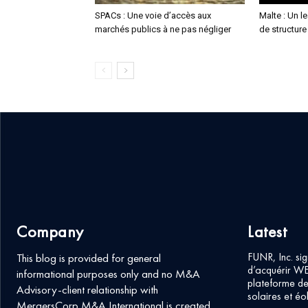
SPACs : Une voie d’accès aux
Malte : Un l
marchés publics à ne pas négliger
de structure
Company
Latest
FUNR, Inc. sig
This blog is provided for general
d’acquérir W
informational purposes only and no M&A
plateforme de
Advisory-client relationship with
solaires et éol
MergersCorp M&A International is created