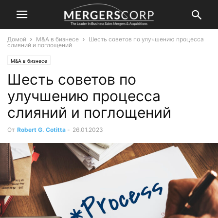
Домой
M&A в бизнесе
Шесть советов по улучшению процесса
слияний и поглощений
M&A в бизнесе
Шесть советов по
улучшению процесса
слияний и поглощений
От
Robert G. Cotitta
-
26.01.2023