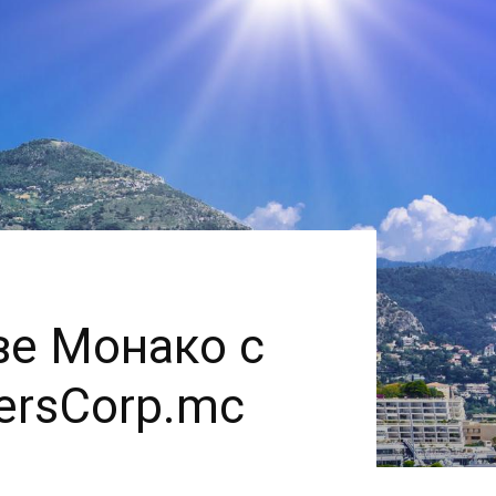
ве Монако с
ersCorp.mc