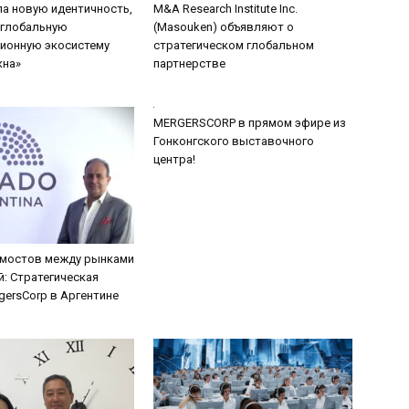
а новую идентичность,
M&A Research Institute Inc.
 глобальную
(Masouken) объявляют о
ионную экосистему
стратегическом глобальном
кна»
партнерстве
MERGERSCORP в прямом эфире из
Гонконгского выставочного
центра!
 мостов между рынками
й: Стратегическая
gersCorp в Аргентине