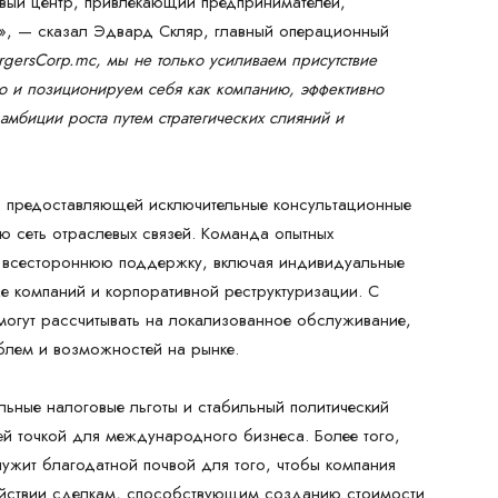
вый центр, привлекающий предпринимателей,
а», — сказал Эдвард Скляр, главный операционный
gersCorp.mc, мы не только усиливаем присутствие
о и позиционируем себя как компанию, эффективно
мбиции роста путем стратегических слияний и
, предоставляющей исключительные консультационные
ю сеть отраслевых связей. Команда опытных
 всестороннюю поддержку, включая индивидуальные
е компаний и корпоративной реструктуризации. С
могут рассчитывать на локализованное обслуживание,
блем и возможностей на рынке.
льные налоговые льготы и стабильный политический
ей точкой для международного бизнеса. Более того,
лужит благодатной почвой для того, чтобы компания
ействии сделкам, способствующим созданию стоимости.