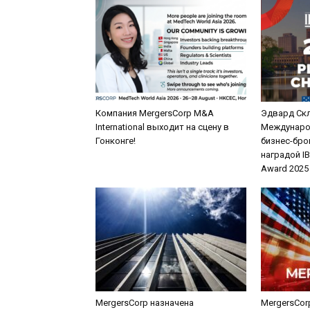
Компания MergersCorp M&A
Эдвард Ск
International выходит на сцену в
Междунаро
Гонконге!
бизнес-бро
наградой IB
Award 2025
MergersCorp назначена
MergersCorp