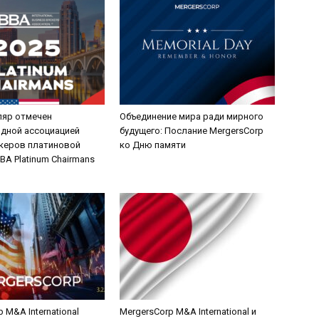
ляр отмечен
Объединение мира ради мирного
дной ассоциацией
будущего: Послание MergersCorp
керов платиновой
ко Дню памяти
BA Platinum Chairmans
 M&A International
MergersCorp M&A International и