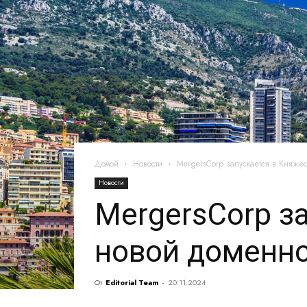
Домой
Новости
MergersCorp запускается в Княже
Новости
MergersCorp з
новой доменно
От
Editorial Team
-
20.11.2024