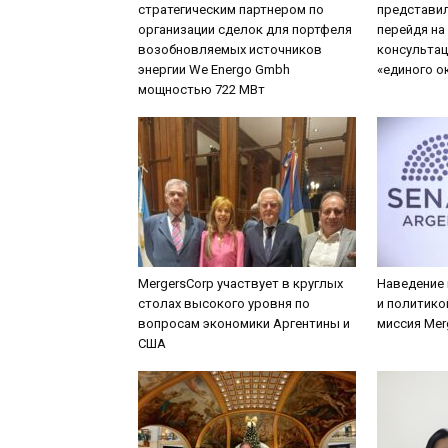
стратегическим партнером по
представил
организации сделок для портфеля
перейдя на
возобновляемых источников
консультац
энергии We Energo Gmbh
«единого о
мощностью 722 МВт
MergersCorp участвует в круглых
Наведение
столах высокого уровня по
и политико
вопросам экономики Аргентины и
миссия Mer
США