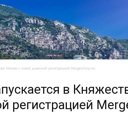
стве Монако с новой доменной регистрацией MergersCorp.mc
апускается в Княжест
й регистрацией Merg