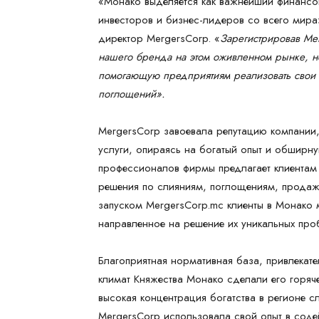
«Монако выделяется как важнейший финансо
инвесторов и бизнес-лидеров со всего мир
директор MergersCorp. «
Зарегистрировав Mer
нашего бренда на этом оживленном рынке, н
помогающую предприятиям реализовать свои а
поглощений».
MergersCorp завоевала репутацию компании
услуги, опираясь на богатый опыт и обширну
профессионалов фирмы предлагает клиентам
решения по слияниям, поглощениям, продаж
запуском MergersCorp.mc клиенты в Монако 
направленное на решение их уникальных про
Благоприятная нормативная база, привлекате
климат Княжества Монако сделали его горяч
высокая концентрация богатства в регионе с
MergersCorp использовала свой опыт в сод