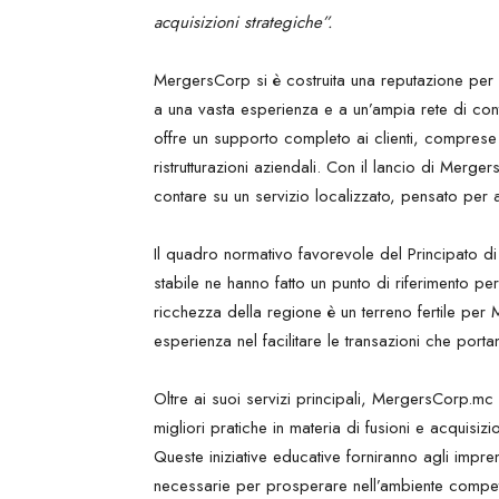
acquisizioni strategiche”.
MergersCorp si è costruita una reputazione per l
a una vasta esperienza e a un’ampia rete di contat
offre un supporto completo ai clienti, comprese s
ristrutturazioni aziendali. Con il lancio di Merg
contare su un servizio localizzato, pensato per a
Il quadro normativo favorevole del Principato di Mo
stabile ne hanno fatto un punto di riferimento per g
ricchezza della regione è un terreno fertile pe
esperienza nel facilitare le transazioni che porta
Oltre ai suoi servizi principali, MergersCorp.mc 
migliori pratiche in materia di fusioni e acquisizi
Queste iniziative educative forniranno agli impr
necessarie per prosperare nell’ambiente competi