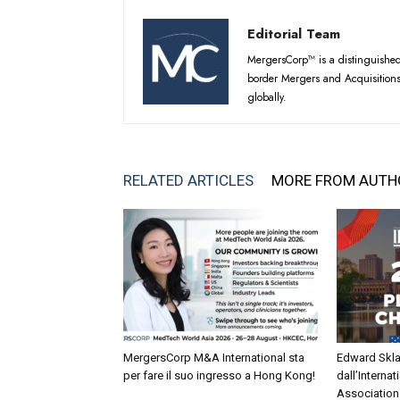
Editorial Team
MergersCorp™ is a distinguished 
border Mergers and Acquisitions
globally.
RELATED ARTICLES
MORE FROM AUTH
MergersCorp M&A International sta
Edward Skla
per fare il suo ingresso a Hong Kong!
dall’Interna
Association