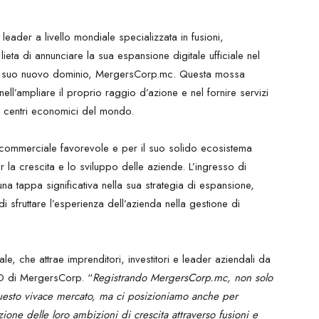
eader a livello mondiale specializzata in fusioni,
lieta di annunciare la sua espansione digitale ufficiale nel
el suo nuovo dominio, MergersCorp.mc. Questa mossa
ll’ampliare il proprio raggio d’azione e nel fornire servizi
osi centri economici del mondo.
e commerciale favorevole e per il suo solido ecosistema
la crescita e lo sviluppo delle aziende. L’ingresso di
a tappa significativa nella sua strategia di espansione,
i sfruttare l’esperienza dell’azienda nella gestione di
le, che attrae imprenditori, investitori e leader aziendali da
OO di MergersCorp. “
Registrando MergersCorp.mc, non solo
questo vivace mercato, ma ci posizioniamo anche per
zione delle loro ambizioni di crescita attraverso fusioni e