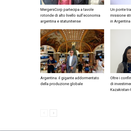
MergersCorp partecipa a tavole
Un ponte tra
rotonde di alto livello sull’economia
missione st
argentina e statunitense
in Argentina
Argentina: il gigante addormentato
Oltre i confi
della produzione globale
di investime
Kazakistan