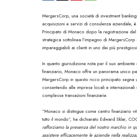
MergersCorp, una società di investment banking l
acquisizioni e servizi di consulenza aziendale, è 
Principato di Monaco dopo la registrazione d
strategica sottolinea l’impegno di MergersCorp ne
impareggiabili ai clienti in uno dei più prestigi
In quanto giurisdizione nota per il suo ambient
finanziario, Monaco offre un panorama unico per 
MergersCorp in questo ricco principato segna un
consentendo alle imprese locali e internazionali d
complesse transazioni finanziarie.
“Monaco si distingue come centro finanziario vita
tutto il mondo”, ha dichiarato Edward Sklar, C
rafforziamo la presenza del nostro marchio in 
assistere efficacemente le aziende nella realizza