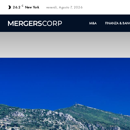
C
26.2
New York
venerdì, Agosto 7, 2026
M&A
FINANZA & BAN