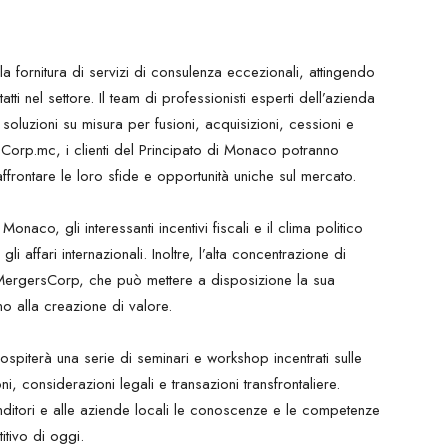
a fornitura di servizi di consulenza eccezionali, attingendo
ti nel settore. Il team di professionisti esperti dell’azienda
oluzioni su misura per fusioni, acquisizioni, cessioni e
ersCorp.mc, i clienti del Principato di Monaco potranno
ffrontare le loro sfide e opportunità uniche sul mercato.
naco, gli interessanti incentivi fiscali e il clima politico
li affari internazionali. Inoltre, l’alta concentrazione di
r MergersCorp, che può mettere a disposizione la sua
no alla creazione di valore.
ospiterà una serie di seminari e workshop incentrati sulle
oni, considerazioni legali e transazioni transfrontaliere.
enditori e alle aziende locali le conoscenze e le competenze
tivo di oggi.