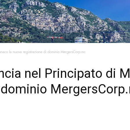
onaco la nuova registrazione di dominio MergersCorp.mc
cia nel Principato di 
di dominio MergersCorp