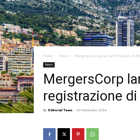
Home
News
MergersCorp lancia nel Principato di M
News
MergersCorp lan
registrazione 
By
Editorial Team
-
20 Novembre 2024