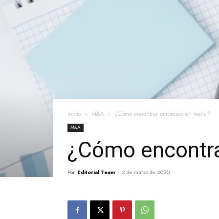
Inicio
M&A
¿Cómo encontrar empresas en venta?
M&A
¿Cómo encontra
Por
Editorial Team
-
2 de marzo de 2020