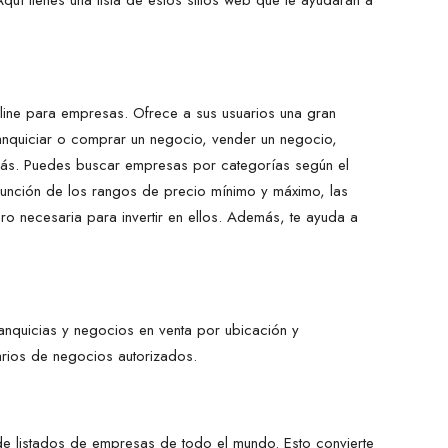
quí tienes una lista de estos sitios web que te ayudarán a
ine para empresas. Ofrece a sus usuarios una gran
ranquiciar o comprar un negocio, vender un negocio,
más. Puedes buscar empresas por categorías según el
 función de los rangos de precio mínimo y máximo, las
ero necesaria para invertir en ellos. Además, te ayuda a
anquicias y negocios en venta por ubicación y
arios de negocios autorizados.
e listados de empresas de todo el mundo. Esto convierte