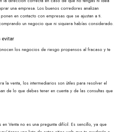
n la dirección correcta en caso de que no tengas ni idea
prar una empresa. Los buenos corredores analizan
e ponen en contacto con empresas que se ajustan a ti.
comprando un negocio que ni siquiera habías considerado.
 evitar
onocen los negocios de riesgo propensos al fracaso y te
 la venta, los intermediarios son útiles para resolver el
n de lo que debes tener en cuenta y de las consultas que
n Venta no es una pregunta difícil. Es sencillo, ya que