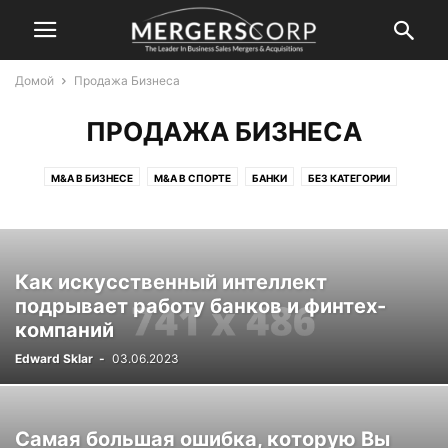
Домой
Продажа Бизнеса
ПРОДАЖА БИЗНЕСА
M&A В БИЗНЕСЕ
M&A В СПОРТЕ
БАНКИ
БЕЗ КАТЕГОРИИ
ИНТЕРВЬЮ
НОВОСТИ
ОЦЕНКА БИЗНЕСА И ФИНАНСИРОВАНИЕ
ПРОДАЖА БИЗНЕСА
РЕДАКТОРСКИЙ
СДЕЛКИ
СЕРВИС
ЮРИСПРУДЕНЦИЯ
Как искусственный интеллект
подрывает работу банков и финтех-
компаний
Edward Sklar
-
03.06.2023
Самая большая ошибка, которую Вы