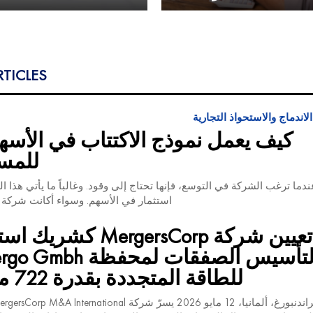
RTICLES
لاندماج والاستحواذ التجارية
كيف يعمل نموذج الاكتتاب في الأسهم
للمس
ندما ترغب الشركة في التوسع، فإنها تحتاج إلى وقود. وغالباً ما يأتي هذا 
استثمار في الأسهم. وسواء أكانت شركة ن
تعيين شركة MergersCorp ك
لتأسيس الصفقات لمحفظة
للطاقة المتجددة بقدرة 722 ميجاوات