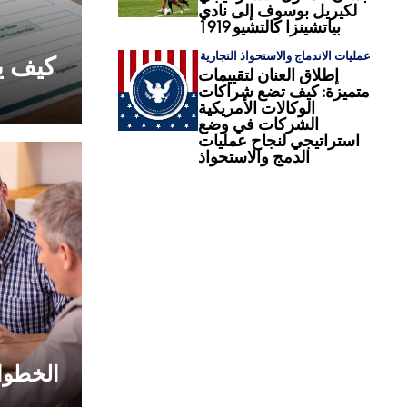
لكيريل بوسوف إلى نادي
بياتشينزا كالتشيو 1919
عمليات الاندماج والاستحواذ التجارية
كيف ي
إطلاق العنان لتقييمات
متميزة: كيف تضع شراكات
الوكالات الأمريكية
الشركات في وضع
استراتيجي لنجاح عمليات
الدمج والاستحواذ
الخطوا