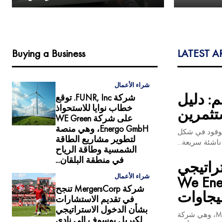
Buying a Business
LATEST A
شراء الأعمال
: دليل
شركة FUNR, Inc. توقع
خطاب نوايا للاستحواذ
تثمرين
على شركة WE Green
Energo GmbH، وهي منصة
الوقود في شكل
لتطوير مشاريع الطاقة
اشئة سريعة...
الشمسية وطاقة الرياح
في منطقة البلقان...
شريك استراتيجي
شراء الأعمال
 We Energo Gmbh
شركة MergersCorp تنجح
في تقديم الاستشارات
بشأن الدخول الاستراتيجي
برلين، براندنبورغ، ألمانيا، 12 مايو 2026 يسرّ شركة MergersCorp M&A International، وهي شركة
لكيريل بوسوف إلى نادي