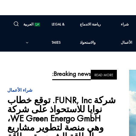
شراء
رياضة الاندماج
LEGAL &
العربية
الأعمال
والاستحواذ
TAXES
Breaking news:
READ MORE
شراء الأعمال
شركة FUNR, Inc. توقع خطاب
نوايا للاستحواذ على شركة
WE Green Energo GmbH،
وهي منصة لتطوير مشاريع