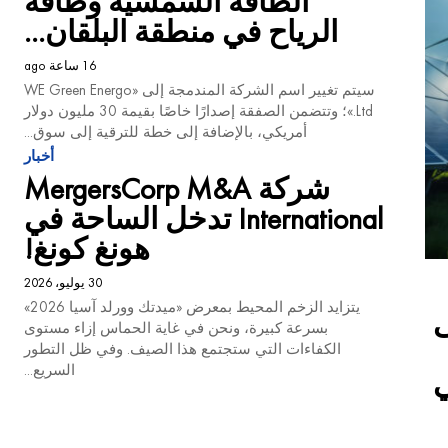
الطاقة الشمسية وطاقة
الرياح في منطقة البلقان...
16 ساعة ago
سيتم تغيير اسم الشركة المندمجة إلى «WE Green Energo
Ltd.»؛ وتتضمن الصفقة إصدارًا خاصًا بقيمة 30 مليون دولار
أمريكي، بالإضافة إلى خطة للترقية إلى سوق...
أخبار
شركة MergersCorp M&A
International تدخل الساحة في
هونغ كونغ!
30 يوليو، 2026
يتزايد الزخم المحيط بمعرض «ميدتك وورلد آسيا 2026»
ى
بسرعة كبيرة، ونحن في غاية الحماس إزاء مستوى
الكفاءات التي ستجتمع هذا الصيف. وفي ظل التطور
السريع...
ي