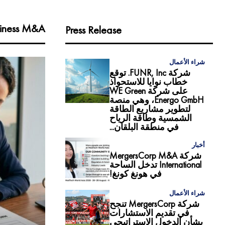
iness M&A
Press Release
شراء الأعمال
شركة FUNR, Inc. توقع
خطاب نوايا للاستحواذ
على شركة WE Green
Energo GmbH، وهي منصة
لتطوير مشاريع الطاقة
الشمسية وطاقة الرياح
في منطقة البلقان...
أخبار
شركة MergersCorp M&A
International تدخل الساحة
في هونغ كونغ!
شراء الأعمال
شركة MergersCorp تنجح
في تقديم الاستشارات
بشأن الدخول الاستراتيجي