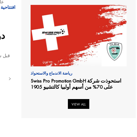
عا
افتتاحية
قبل س
رياضة الاندماج والاستحواذ
استحوذت شركة Swiss Pro Promotion GmbH
على 70% من أسهم أولبيا كالتشيو 1905
VIEW ALL