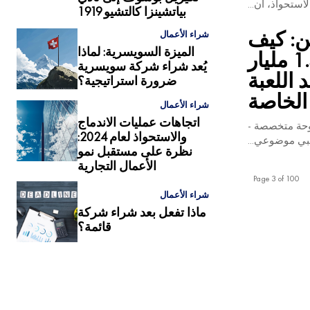
ستحواذ، أن...
بياتشينزا كالتشيو 1919
ن: كيف
شراء الأعمال
الميزة السويسرية: لماذا
أعادت صفقة أركتوس البالغة قيمتها 1.4 مليار
يُعد شراء شركة سويسرية
 كتابة قواعد اللعبة
ضرورة استراتيجية؟
الخاصة
شراء الأعمال
اتجاهات عمليات الاندماج
وحة متخصصة -
والاستحواذ لعام 2024:
بي موضوعي...
نظرة على مستقبل نمو
الأعمال التجارية
Page 3 of 100
شراء الأعمال
ماذا تفعل بعد شراء شركة
قائمة؟