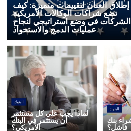
إطلاق العنان لتقييمات متميزة: كيف
تضع شراكات الوكالات الأمريكية
الشركات في وضع استراتيجي لنجاح
عمليات الدمج والاستحواذ
البنوك
البنوك
لماذا يجب على كل مستثمر
اء بنك
أن يستثمر في البنك
فاشل؟
الأمريكي؟