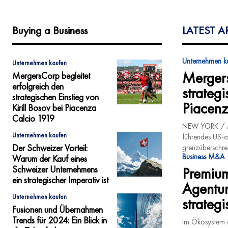
Buying a Business
LATEST A
Unternehmen k
Unternehmen kaufen
Mergers
MergersCorp begleitet
erfolgreich den
strategi
strategischen Einstieg von
Piacenz
Kirill Bosov bei Piacenza
Calcio 1919
NEW YORK / MA
Unternehmen kaufen
führendes US-a
Der Schweizer Vorteil:
grenzüberschrei
Business M&A
Warum der Kauf eines
Schweizer Unternehmens
Premium
ein strategischer Imperativ ist
Agentur
Unternehmen kaufen
strateg
Fusionen und Übernahmen
Trends für 2024: Ein Blick in
Im Ökosystem d