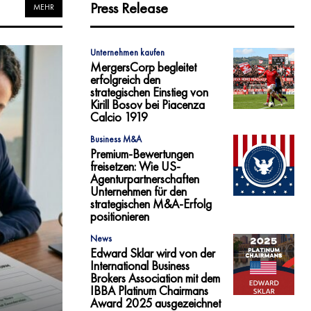
Press Release
MEHR
Unternehmen kaufen
MergersCorp begleitet
erfolgreich den
strategischen Einstieg von
Kirill Bosov bei Piacenza
Calcio 1919
Business M&A
Premium-Bewertungen
freisetzen: Wie US-
Agenturpartnerschaften
Unternehmen für den
strategischen M&A-Erfolg
positionieren
News
Edward Sklar wird von der
International Business
Brokers Association mit dem
IBBA Platinum Chairmans
Award 2025 ausgezeichnet