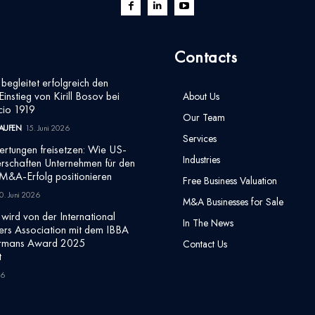
Contacts
egleitet erfolgreich den
Einstieg von Kirill Bosov bei
About Us
cio 1919
Our Team
AUFEN
15. Juni 2026
Services
rtungen freisetzen: Wie US-
Industries
rschaften Unternehmen für den
 M&A-Erfolg positionieren
Free Business Valuation
0. Juni 2026
M&A Businesses for Sale
wird von der International
In The News
ers Association mit dem IBBA
irmans Award 2025
Contact Us
t
26