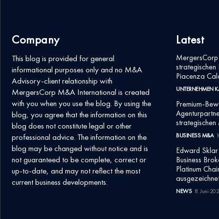
Company
Latest
MergersCorp b
This blog is provided for general
strategischen 
informational purposes only and no M&A
Piacenza Cal
Advisory-client relationship with
UNTERNEHMEN K
MergersCorp M&A International is created
with you when you use the blog. By using the
Premium-Bewe
Agenturpartne
blog, you agree that the information on this
strategischen
blog does not constitute legal or other
professional advice. The information on the
BUSINESS M&A
1
blog may be changed without notice and is
Edward Sklar 
not guaranteed to be complete, correct or
Business Brok
Platinum Cha
up-to-date, and may not reflect the most
ausgezeichne
current business developments.
NEWS
8. Juni 20