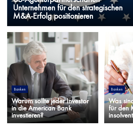
Unternehmen für den strategischen
M&A-Erfolg positionieren
Banken
Banken
Warum sollte jeder Investor
Was sin
in die American Bank
für den 
investieren?
insolven