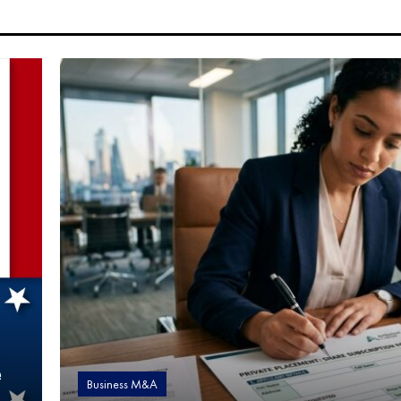
e
Business M&A