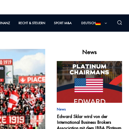
FINANZ
RECHT & STEUERN
SPORT M&A
DEUTSCH
News
News
Edward Sklar wird von der
International Business Brokers
Association mit dem IBBA Platinum