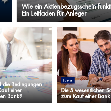
Wie ein Aktienbezugsschein funkti
Ein Leitfaden für Anleger
Banken
d die Bedingungen
Kauf einer
Die 5 wesentlichen Sc
ten Bank?
zum Kauf einer Bank