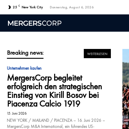
C
25
New York City
Donnerstag, August 6, 2026
Breaking news:
WEITERLESEN
Unternehmen kaufen
MergersCorp begleitet
erfolgreich den strategischen
Einstieg von Kirill Bosov bei
Piacenza Calcio 1919
15. Juni 2026
NEW YORK / MAILAND / PIACENZA – 16. Juni 2026 –
MergersCorp M&A International, ein führendes US-