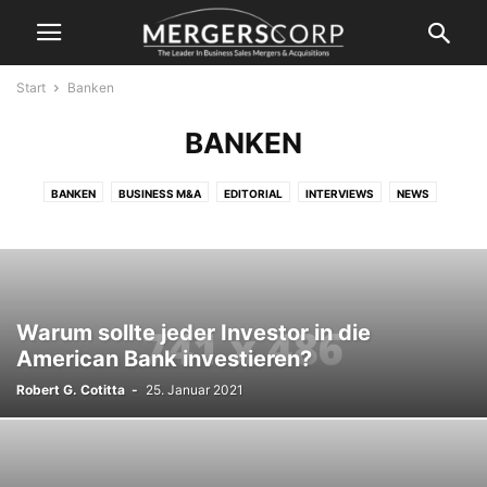
Start
Banken
BANKEN
BANKEN
BUSINESS M&A
EDITORIAL
INTERVIEWS
NEWS
RECHT, BUCHHALTUNG, STEUERN
SERVICE
SPORT M&A
STANDARD
UNTERNEHMEN KAUFEN
UNTERNEHMEN VERKAUFEN
UNTERNEHMENSBEWERTUNGEN UND FINANZIERUNG
Warum sollte jeder Investor in die
American Bank investieren?
Robert G. Cotitta
-
25. Januar 2021