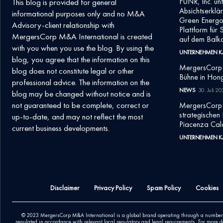
FUNR, Inc. un
This blog is provided for general
Absichtserkl
informational purposes only and no M&A
Green Energ
Advisory-client relationship with
Plattform für
MergersCorp M&A International is created
auf dem Balka
with you when you use the blog. By using the
UNTERNEHMEN K
blog, you agree that the information on this
MergersCorp M
blog does not constitute legal or other
Bühne in Hon
professional advice. The information on the
NEWS
30. Juli 2
blog may be changed without notice and is
not guaranteed to be complete, correct or
MergersCorp b
strategischen 
up-to-date, and may not reflect the most
Piacenza Cal
current business developments.
UNTERNEHMEN K
Disclaimer
Privacy Policy
Spam Policy
Cookies
© 2023 MergersCorp M&A International is a global brand operating through a number of 
regulated in accordance with relevant local regulatory and legal requirements. For more d