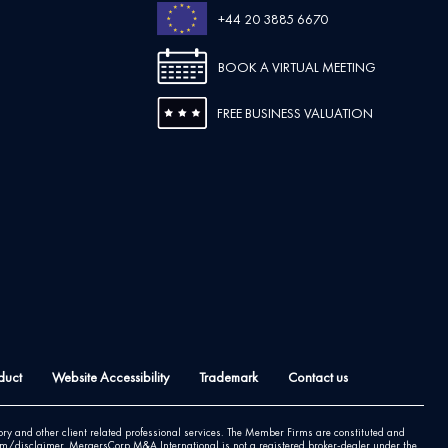
+44 20 3885 6670
BOOK A VIRTUAL MEETING
FREE BUSINESS VALUATION
duct
Website Accessibility
Trademark
Contact us
y and other client related professional services. The Member Firms are constituted and
.com/disclaimer. MergersCorp M&A International is not a registered broker-dealer under the