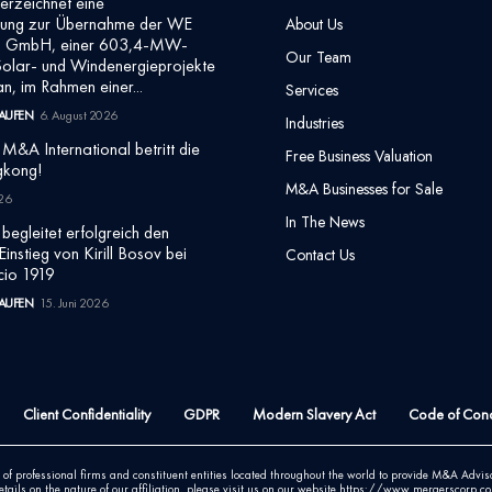
terzeichnet eine
ärung zur Übernahme der WE
About Us
o GmbH, einer 603,4-MW-
Our Team
 Solar- und Windenergieprojekte
n, im Rahmen einer...
Services
AUFEN
6. August 2026
Industries
&A International betritt die
Free Business Valuation
gkong!
M&A Businesses for Sale
026
In The News
egleitet erfolgreich den
Einstieg von Kirill Bosov bei
Contact Us
cio 1919
AUFEN
15. Juni 2026
Client Confidentiality
GDPR
Modern Slavery Act
Code of Con
professional firms and constituent entities located throughout the world to provide M&A Advisor
etails on the nature of our affiliation, please visit us on our website https://www.mergerscorp