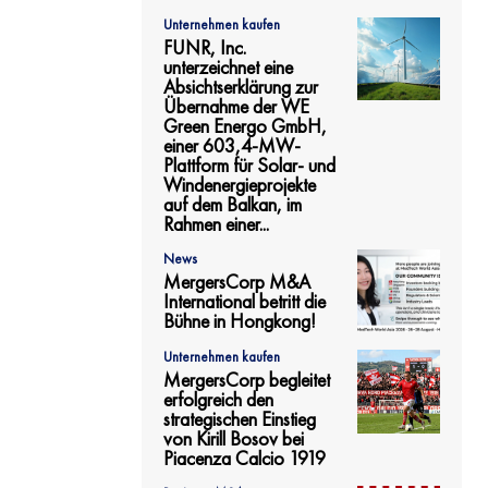
Unternehmen kaufen
FUNR, Inc.
unterzeichnet eine
Absichtserklärung zur
Übernahme der WE
Green Energo GmbH,
einer 603,4-MW-
Plattform für Solar- und
Windenergieprojekte
auf dem Balkan, im
Rahmen einer...
News
MergersCorp M&A
International betritt die
Bühne in Hongkong!
Unternehmen kaufen
MergersCorp begleitet
erfolgreich den
strategischen Einstieg
von Kirill Bosov bei
Piacenza Calcio 1919