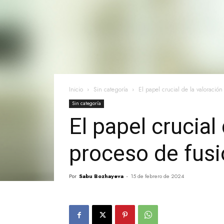
Inicio
Sin categoría
El papel crucial de la valoración
Sin categoría
El papel crucial
proceso de fusi
Por
Sabu Bozhayeva
-
15 de febrero de 2024