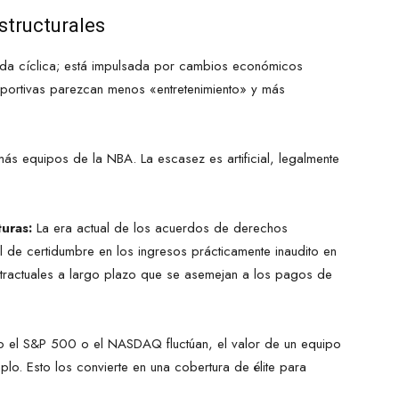
structurales
moda cíclica; está impulsada por cambios económicos
eportivas parezcan menos «entretenimiento» y más
s equipos de la NBA. La escasez es artificial, legalmente
turas:
La era actual de los acuerdos de derechos
l de certidumbre en los ingresos prácticamente inaudito en
ontractuales a largo plazo que se asemejan a los pagos de
el S&P 500 o el NASDAQ fluctúan, el valor de un equipo
plo. Esto los convierte en una cobertura de élite para