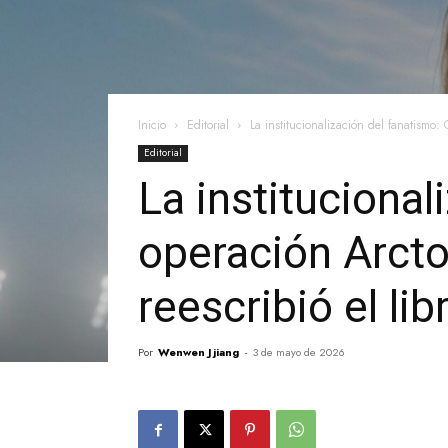
Inicio
Editorial
La institucionalización del fanatismo:
Editorial
La instituciona
operación Arcto
reescribió el li
Por
Wenwen Jjiang
-
3 de mayo de 2026