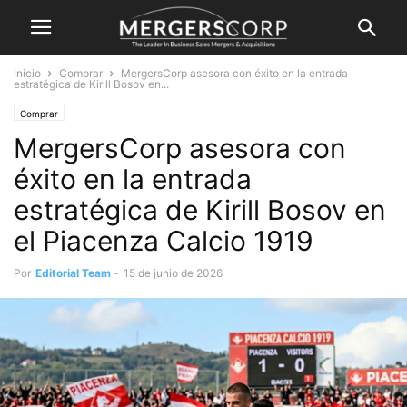
Inicio
Comprar
MergersCorp asesora con éxito en la entrada
estratégica de Kirill Bosov en...
Comprar
MergersCorp asesora con
éxito en la entrada
estratégica de Kirill Bosov en
el Piacenza Calcio 1919
Por
Editorial Team
-
15 de junio de 2026