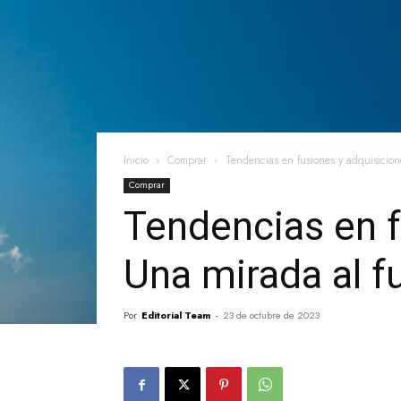
Inicio
Comprar
Tendencias en fusiones y adquisicion
Comprar
Tendencias en f
Una mirada al f
Por
Editorial Team
-
23 de octubre de 2023