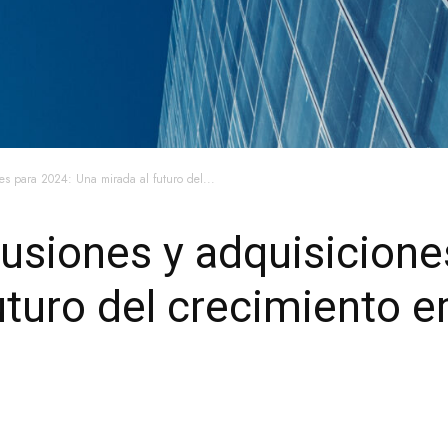
es para 2024: Una mirada al futuro del...
usiones y adquisicione
uturo del crecimiento e