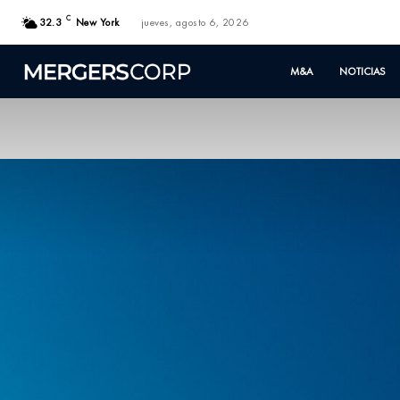
C
32.3
New York
jueves, agosto 6, 2026
M&A
NOTICIAS