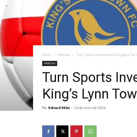
Inicio
Noticias
Turn Sports Investments Singapur ha i
Noticias
Turn Sports Inv
King’s Lynn Tow
Por
Edward Sklar
-
25 de enero de 2024