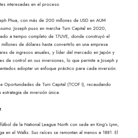
tes interesadas en el proceso.
e Joseph Phua, con más de 200 millones de USD en AUM
nsumo. Joseph puso en marcha Turn Capital en 2020,
ado a tiempo completo de 17LIVE, donde construyó el
 millones de dólares hasta convertirlo en una empresa
ares de ingresos anuales, y líder del mercado en Japón y
nes de control en sus inversiones, lo que permite a Joseph y
entados adoptar un enfoque práctico para cada inversión.
de Oportunidades de Turn Capital (TCOF I), recaudando
 estrategia de inversión única.
b
 fútbol de la National League North con sede en King’s Lynn,
ega en el Walks. Sus raíces se remontan al menos a 1881. El