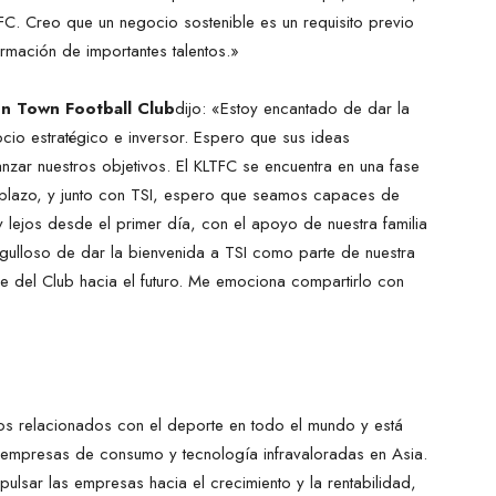
TFC. Creo que un negocio sostenible es un requisito previo
rmación de importantes talentos.»
nn Town Football Club
dijo: «Estoy encantado de dar la
cio estratégico e inversor. Espero que sus ideas
nzar nuestros objetivos. El KLTFC se encuentra en una fase
 plazo, y junto con TSI, espero que seamos capaces de
 lejos desde el primer día, con el apoyo de nuestra familia
rgulloso de dar la bienvenida a TSI como parte de nuestra
je del Club hacia el futuro. Me emociona compartirlo con
ctos relacionados con el deporte en todo el mundo y está
re empresas de consumo y tecnología infravaloradas en Asia.
pulsar las empresas hacia el crecimiento y la rentabilidad,