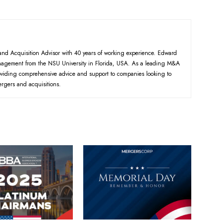
d Acquisition Advisor with 40 years of working experience. Edward
nagement from the NSU University in Florida, USA. As a leading M&A
roviding comprehensive advice and support to companies looking to
ergers and acquisitions.