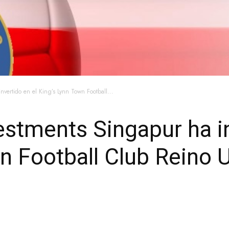
nvertido en el King’s Lynn Town Football...
estments Singapur ha in
n Football Club Reino 