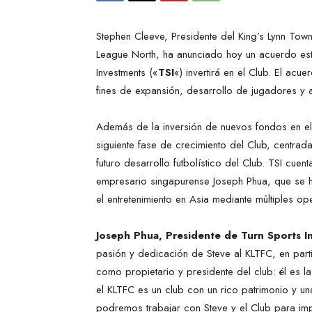
Stephen Cleeve, Presidente del King’s Lynn Town
League North, ha anunciado hoy un acuerdo estr
Investments («
TSI
«) invertirá en el Club. El ac
fines de expansión, desarrollo de jugadores y 
Además de la inversión de nuevos fondos en el K
siguiente fase de crecimiento del Club, centrada
futuro desarrollo futbolístico del Club. TSI cuent
empresario singapurense Joseph Phua, que se h
el entretenimiento en Asia mediante múltiples op
Joseph Phua, Presidente de Turn Sports I
pasión y dedicación de Steve al KLTFC, en parti
como propietario y presidente del club: él es l
el KLTFC es un club con un rico patrimonio y un
podremos trabajar con Steve y el Club para imp