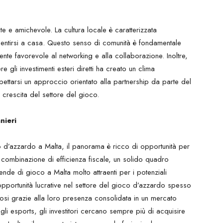
e e amichevole. La cultura locale è caratterizzata
i a sentirsi a casa. Questo senso di comunità è fondamentale
ente favorevole al networking e alla collaborazione. Inoltre,
gli investimenti esteri diretti ha creato un clima
pettarsi un approccio orientato alla partnership da parte del
crescita del settore del gioco.
nieri
co d’azzardo a Malta, il panorama è ricco di opportunità per
La combinazione di efficienza fiscale, un solido quadro
iende di gioco a Malta molto attraenti per i potenziali
 di opportunità lucrative nel settore del gioco d’azzardo spesso
si grazie alla loro presenza consolidata in un mercato
li esports, gli investitori cercano sempre più di acquisire