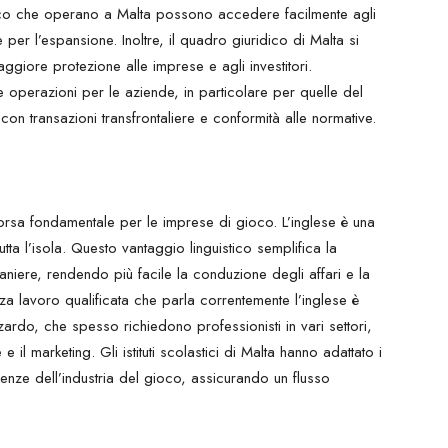
oco che operano a Malta possono accedere facilmente agli
per l’espansione. Inoltre, il quadro giuridico di Malta si
ggiore protezione alle imprese e agli investitori.
 le operazioni per le aziende, in particolare per quelle del
on transazioni transfrontaliere e conformità alle normative.
sorsa fondamentale per le imprese di gioco. L’inglese è una
utta l’isola. Questo vantaggio linguistico semplifica la
raniere, rendendo più facile la conduzione degli affari e la
rza lavoro qualificata che parla correntemente l’inglese è
rdo, che spesso richiedono professionisti in vari settori,
 e il marketing. Gli istituti scolastici di Malta hanno adattato i
enze dell’industria del gioco, assicurando un flusso