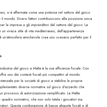
neo, si è affermata come una potenza nel settore del gioco
o il mondo. Diversi fattori contribuiscono alla posizione unica
per le imprese e gli imprenditori del settore del gioco. La
 un vivace stile di vita mediterraneo, dell’appartenenza
di un’atmosfera amichevole crea uno scenario perfetto per il
o
l’industria del gioco a Malta è la sua efficienza fiscale. Con
 offre uno dei contesti fiscali più competitivi al mondo.
tanziale per le società di gioco a stabilire le proprie
e implementato diverse normative sul gioco d’azzardo che
un processo di autorizzazione semplificato. La Malta
 quadro normativo, che non solo tutela i giocatori ma
ratori. Questa combinazione di basse aliquote fiscali e di