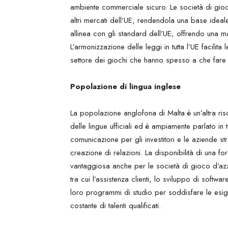
ambiente commerciale sicuro. Le società di gi
altri mercati dell’UE, rendendola una base ideale 
allinea con gli standard dell’UE, offrendo una ma
L’armonizzazione delle leggi in tutta l’UE facilita
settore dei giochi che hanno spesso a che fare c
Popolazione di lingua inglese
La popolazione anglofona di Malta è un’altra ri
delle lingue ufficiali ed è ampiamente parlato in t
comunicazione per gli investitori e le aziende st
creazione di relazioni. La disponibilità di una fo
vantaggiosa anche per le società di gioco d’azza
tra cui l’assistenza clienti, lo sviluppo di software
loro programmi di studio per soddisfare le esig
costante di talenti qualificati.