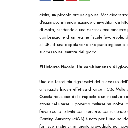
Malta, un piccolo arcipelago nel Mar Mediterra
d’azzardo, attirando aziende e investitori da tutt
di Malta, rendendola una destinazione attraente 
combinazione di un regime fiscale favorevole, di
all’UE, di una popolazione che parla inglese e 
successo nel settore del gioco.
Efficienza fiscale: Un cambiamento di gioc
Uno dei fattori più significativi del successo del
un’aliquota fiscale effettiva di circa il 5%, Malta
Questa riduzione delle imposte è un incentivo sos
attività nel Paese. Il governo maltese ha inoltr
favoriscono l’attività commerciale, consentendo 
Gaming Authority (MGA) è nota per il suo solido
fornisce anche un ambiente prevedibile agli ope