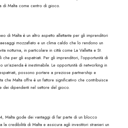
va di Malta come centro di gioco.
aneo di Malta è un altro aspetto allettante per gli imprenditori
 paesaggi mozzafiato e un clima caldo che lo rendono un
ta notturna, in particolare in città come La Valletta e St.
ali che per gli espatriati. Per gli imprenditori, l’opportunità di
no un’azienda è inestimabile. Le opportunità di networking in
i espatriati, possono portare a preziose partnership e
ata che Malta offre è un fattore significativo che contribuisce
ne dei dipendenti nel settore del gioco.
, Malta gode dei vantaggi di far parte di un blocco
a credibilità di Malta e assicura agli investitori stranieri un