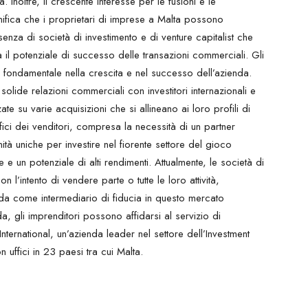
 Inoltre, il crescente interesse per le fusioni e le
nifica che i proprietari di imprese a Malta possono
senza di società di investimento e di venture capitalist che
il potenziale di successo delle transazioni commerciali. Gli
 fondamentale nella crescita e nel successo dell’azienda.
lide relazioni commerciali con investitori internazionali e
te su varie acquisizioni che si allineano ai loro profili di
ifici dei venditori, compresa la necessità di un partner
nità uniche per investire nel fiorente settore del gioco
e un potenziale di alti rendimenti. Attualmente, le società di
l’intento di vendere parte o tutte le loro attività,
nda come intermediario di fiducia in questo mercato
a, gli imprenditori possono affidarsi al servizio di
rnational, un’azienda leader nel settore dell’Investment
uffici in 23 paesi tra cui Malta.