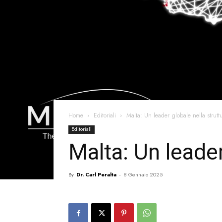
Home
Editoriali
Malta: Un leader globale nella strutt
Editoriali
Malta: Un leader
By
Dr. Carl Peralta
-
8 Gennaio 2025