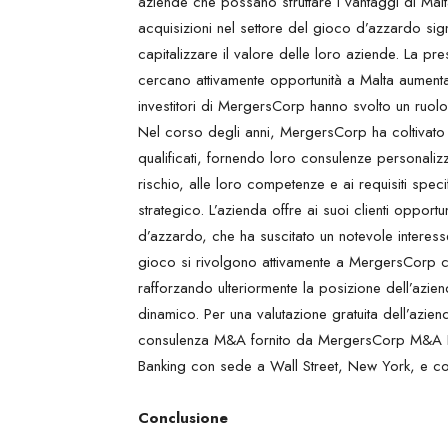
aziende che possano sfruttare i vantaggi di Malta.
acquisizioni nel settore del gioco d’azzardo sig
capitalizzare il valore delle loro aziende. La pre
cercano attivamente opportunità a Malta aumenta 
investitori di MergersCorp hanno svolto un ruolo
Nel corso degli anni, MergersCorp ha coltivato so
qualificati, fornendo loro consulenze personalizza
rischio, alle loro competenze e ai requisiti spec
strategico. L’azienda offre ai suoi clienti opportu
d’azzardo, che ha suscitato un notevole interesse 
gioco si rivolgono attivamente a MergersCorp con 
rafforzando ulteriormente la posizione dell’azie
dinamico. Per una valutazione gratuita dell’aziend
consulenza M&A fornito da MergersCorp M&A Inte
Banking con sede a Wall Street, New York, e con 
Conclusione