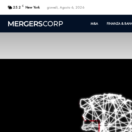
C
25.2
New York
giovedì, Agosto 6, 2026
M&A
FINANZA & BAN