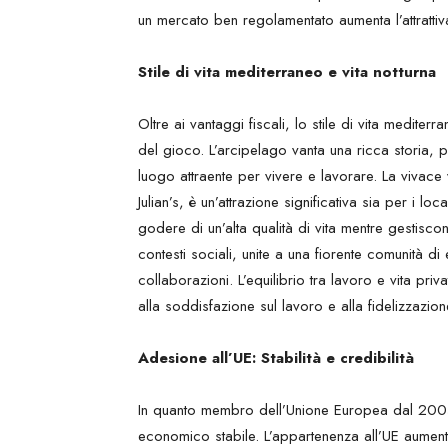
un mercato ben regolamentato aumenta l’attratti
Stile di vita mediterraneo e vita notturna
Oltre ai vantaggi fiscali, lo stile di vita mediterr
del gioco. L’arcipelago vanta una ricca storia,
luogo attraente per vivere e lavorare. La vivace vi
Julian’s, è un’attrazione significativa sia per i loc
godere di un’alta qualità di vita mentre gestisco
contesti sociali, unite a una fiorente comunità d
collaborazioni. L’equilibrio tra lavoro e vita priv
alla soddisfazione sul lavoro e alla fidelizzazio
Adesione all’UE: Stabilità e credibilità
In quanto membro dell’Unione Europea dal 2004
economico stabile. L’appartenenza all’UE aumenta l