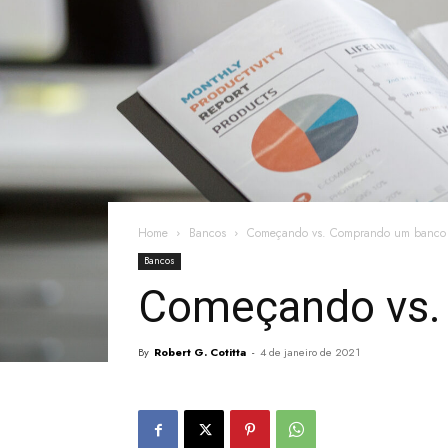
Home
Bancos
Começando vs. Comprando um banco e
Bancos
Começando vs.
By
Robert G. Cotitta
-
4 de janeiro de 2021