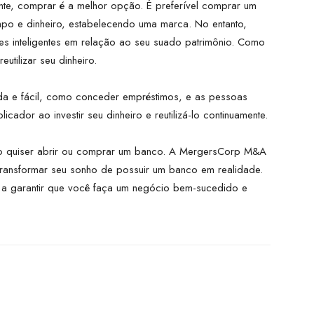
ente, comprar é a melhor opção. É preferível comprar um
mpo e dinheiro, estabelecendo uma marca. No entanto,
s inteligentes em relação ao seu suado patrimônio. Como
utilizar seu dinheiro.
ida e fácil, como conceder empréstimos, e as pessoas
licador ao investir seu dinheiro e reutilizá-lo continuamente.
o quiser abrir ou comprar um banco. A MergersCorp M&A
transformar seu sonho de possuir um banco em realidade.
 a garantir que você faça um negócio bem-sucedido e