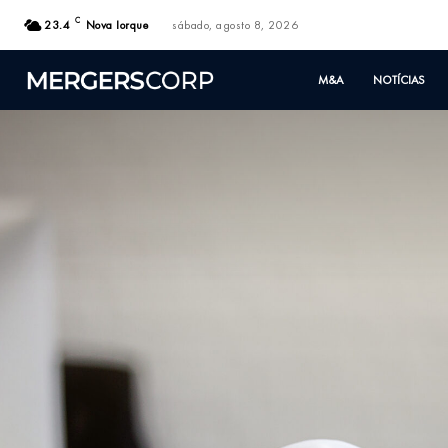
C
23.4
Nova Iorque
sábado, agosto 8, 2026
M&A
NOTÍCIAS