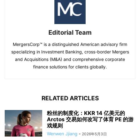
Editorial Team
MergersCorp™ is a distinguished American advisory firm
specializing in Investment Banking, cross-border Mergers
and Acquisitions (M&A) and comprehensive corporate
finance solutions for clients globally.
RELATED ARTICLES
粉丝的制度化：KKR 14 亿美元的
Arctos 交易如何改写了体育 PE 的游
戏规则
Wenwen Jjiang
-
2026年5月3日