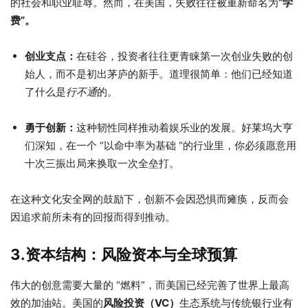
的社会和职业耻辱。然而，在美国，失败往往被重新命名为
“学
费”。
创业支点：
在硅谷，投资者往往更青睐第一次创业失败的创
始人，而不是初出茅庐的新手。道理很简单：他们已经知道
了什么是
行不通
的。
勇于创新：
这种韧性同样推动着娱乐业的发展。好莱坞大亨
们深知，在一个 “以命中率为基础 “的行业里，你必须愿意用
十次三振出局来换取一次全垒打。
在这种文化安全网的鼓励下，创新不会因恐惧而瘫痪，反而会
因追求前所未有的回报而得到推动。
3.资本结构：风险资本与全球预算
伟大的创意需要大量的 “燃料”，而美国已经完善了世界上最高
效的加油站。美国的
风险投资（VC）
生态系统与传统银行业有