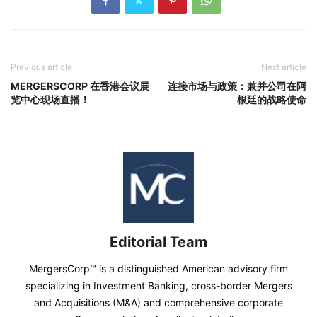
Previous article
Next article
MERGERSCORP 在香港会议展
连接市场与政策：兼并公司在阿
览中心现场直播！
根廷的战略使命
Editorial Team
MergersCorp™ is a distinguished American advisory firm
specializing in Investment Banking, cross-border Mergers
and Acquisitions (M&A) and comprehensive corporate