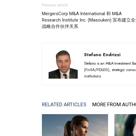
Previous article
MergersCorp M&A International 和 M&A
Research Institute Inc. (Masouken) 宣布建立
战略合作伙伴关系
Stefano Endrizzi
Stefano is an M&A-Investment Ba
(FinSA/FIDLEG), strategic consul
institutions.
RELATED ARTICLES
MORE FROM AUTH