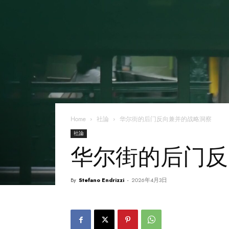
Home
社論
华尔街的后门反向兼并的战略洞察
社論
华尔街的后门反
By
Stefano Endrizzi
-
2026年4月3日