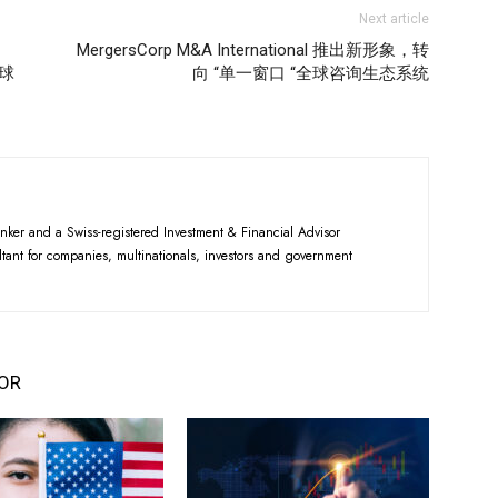
Next article
MergersCorp M&A International 推出新形象，转
全球
向 “单一窗口 “全球咨询生态系统
nker and a Swiss-registered Investment & Financial Advisor
tant for companies, multinationals, investors and government
OR