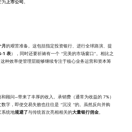
变为
上市公司
。
 个月
的艰苦准备。这包括指定投资银行、进行全球路演、提
-1 表
），同时还要祈祷有一个 “完美的市场窗口”。相比之
。这种效率使管理层能够继续专注于核心业务运营和资本筹
商和顾问–带来了丰厚的收入。承销费（通常为收益的 7%）
数字，即使交易失败也往往是 “沉没 “的。虽然反向并购
它系统地
规避了
与传统首次亮相相关的
大量银行佣金
。