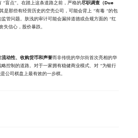
 “盲点”。在踏上这条道路之前，严格的
尽职调查（Due
是那些有经营历史的空壳公司，可能会背上 “有毒 “的包
监管问题。肤浅的审计可能会漏掉道德或合规方面的 “红
丧失信心，股价暴跌。
虑
流动性、收购货币和声誉
而非传统的华尔街首次亮相的华
略控制的道路。对于一家拥有稳健商业模式、对 “为银行
能是公司棋盘上最有效的一步棋。