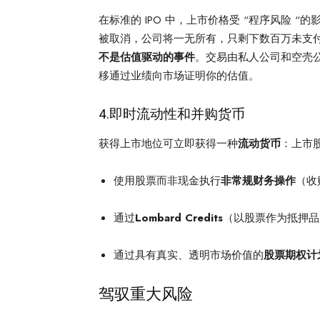
在标准的 IPO 中，上市价格受 “程序风险 
被取消，公司将一无所有，只剩下数百万未支
不是估值驱动的事件
。交易由私人公司和空壳
移通过业绩向市场证明你的估值。
4.即时流动性和并购货币
获得上市地位可立即获得一种
流动货币
：上市
使用股票而非现金执行
非常规财务操作
（收
通过
Lombard Credits
（以股票作为抵押品
通过具有真实、透明市场价值的
股票期权计
驾驭重大风险