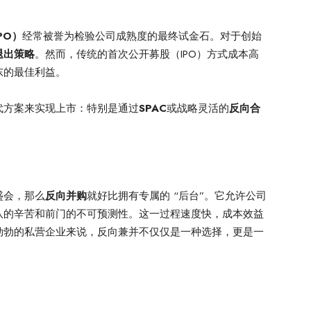
PO）
经常被誉为检验公司成熟度的最终试金石。对于创始
退出策略
。然而，传统的首次公开募股（IPO）方式成本高
东的最佳利益。
代方案来实现上市：特别是通过
SPAC
或战略灵活的
反向合
盛会，那么
反向并购
就好比拥有专属的 “后台”。它允许公司
队的辛苦和前门的不可预测性。这一过程速度快，成本效益
勃勃的私营企业来说，反向兼并不仅仅是一种选择，更是一