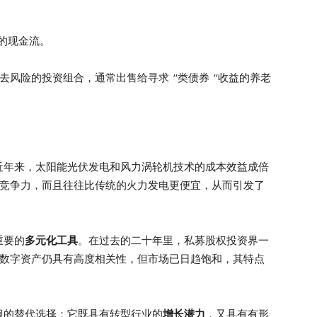
的现金流。
去风险的投资组合，通常出售给寻求 “类债券 “收益的养老
近年来，太阳能光伏发电和风力涡轮机技术的成本效益成倍
具有竞争力，而且往往比传统的火力发电更便宜，从而引发了
重要的
多元化工具
。在过去的二十年里，私募股权投资界一
技和数字资产仍具有高度相关性，但市场已日趋饱和，其特点
服的替代选择：它既具有转型行业的
增长潜力
，又具有有形