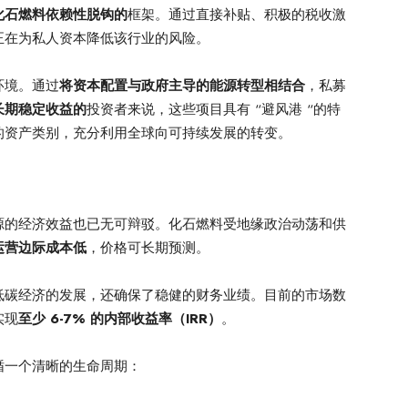
化石燃料依赖性脱钩的
框架。通过直接补贴、积极的税收激
正在为私人资本降低该行业的风险。
环境。通过
将资本配置与政府主导的能源转型相结合
，私募
长期稳定收益的
投资者来说，这些项目具有 “避风港 “的特
的资产类别，充分利用全球向可持续发展的转变。
源的经济效益也已无可辩驳。化石燃料受地缘政治动荡和供
运营边际成本低
，价格可长期预测。
低碳经济的发展，还确保了稳健的财务业绩。目前的市场数
实现
至少 6-7% 的内部收益率（IRR）
。
循一个清晰的生命周期：