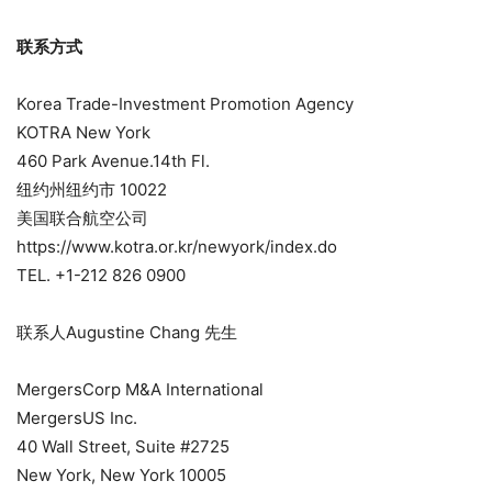
联系方式
Korea Trade-Investment Promotion Agency
KOTRA New York
460 Park Avenue.14th Fl.
纽约州纽约市 10022
美国联合航空公司
https://www.kotra.or.kr/newyork/index.do
TEL. +1-212 826 0900
联系人Augustine Chang 先生
MergersCorp M&A International
MergersUS Inc.
40 Wall Street, Suite #2725
New York, New York 10005