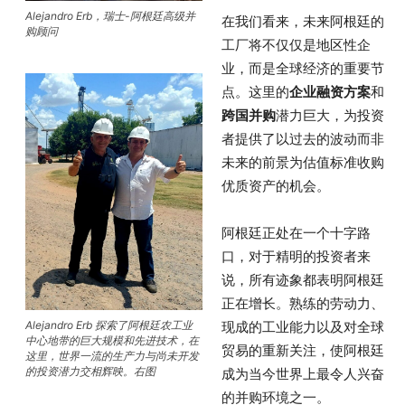
Alejandro Erb，瑞士-阿根廷高级并
在我们看来，未来阿根廷的
购顾问
工厂将不仅仅是地区性企
业，而是全球经济的重要节
点。这里的
企业融资方案
和
跨国并购
潜力巨大，为投资
者提供了以过去的波动而非
未来的前景为估值标准收购
优质资产的机会。
阿根廷正处在一个十字路
口，对于精明的投资者来
说，所有迹象都表明阿根廷
正在增长。熟练的劳动力、
Alejandro Erb 探索了阿根廷农工业
现成的工业能力以及对全球
中心地带的巨大规模和先进技术，在
贸易的重新关注，使阿根廷
这里，世界一流的生产力与尚未开发
的投资潜力交相辉映。右图
成为当今世界上最令人兴奋
的并购环境之一。