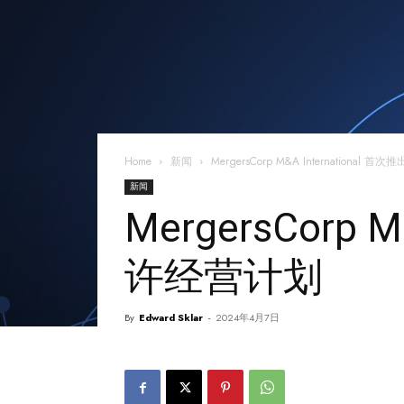
Home
新闻
MergersCorp M&A Internation
新闻
MergersCorp
许经营计划
By
Edward Sklar
-
2024年4月7日