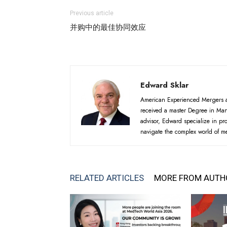
Previous article
并购中的最佳协同效应
Edward Sklar
American Experienced Mergers an
received a master Degree in Ma
advisor, Edward specialize in p
navigate the complex world of m
RELATED ARTICLES
MORE FROM AUTH