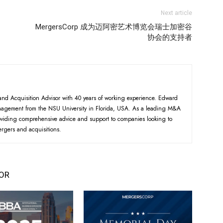
Next article
MergersCorp 成为迈阿密艺术博览会瑞士加密谷
协会的支持者
d Acquisition Advisor with 40 years of working experience. Edward
nagement from the NSU University in Florida, USA. As a leading M&A
roviding comprehensive advice and support to companies looking to
ergers and acquisitions.
OR