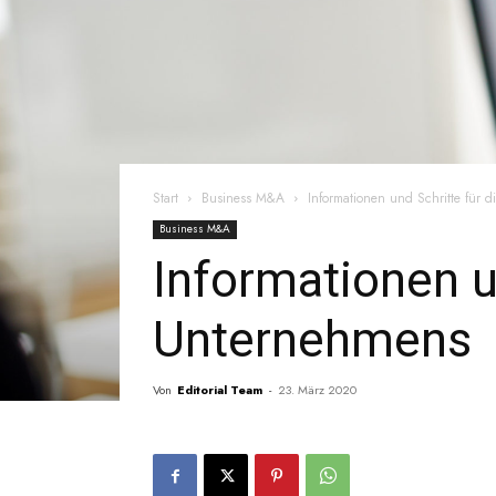
Start
Business M&A
Informationen und Schritte für
Business M&A
Informationen u
Unternehmens
Von
Editorial Team
-
23. März 2020