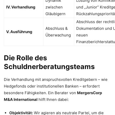
Dynamik
Lösung von Konflikte
IV. Verhandlung
zwischen
und „Junior“ Kreditg
Gläubigern
Rückzahlungsprioritä
Abschluss der rechtl
Abschluss &
Dokumentation und 
V. Ausführung
Überwachung
neuen
Finanzberichterstat
Die Rolle des
Schuldnerberatungsteams
Die Verhandlung mit anspruchsvollen Kreditgebern – wie
Hedgefonds oder institutionellen Banken – erfordert
besondere Fähigkeiten. Ein Berater von
MergersCorp
M&A International
hilft Ihnen dabei:
Objektivität:
Wir agieren als neutrale Partei, um die