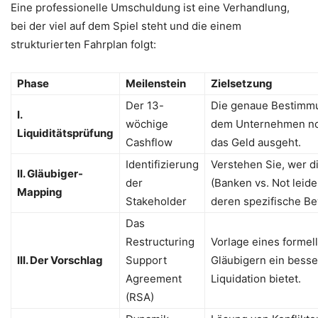
Eine professionelle Umschuldung ist eine Verhandlung,
bei der viel auf dem Spiel steht und die einem
strukturierten Fahrplan folgt:
Phase
Meilenstein
Zielsetzung
Der 13-
Die genaue Bestimmun
I.
wöchige
dem Unternehmen noc
Liquiditätsprüfung
Cashflow
das Geld ausgeht.
Identifizierung
Verstehen Sie, wer d
II. Gläubiger-
der
(Banken vs. Not leid
Mapping
Stakeholder
deren spezifische B
Das
Restructuring
Vorlage eines formel
III. Der Vorschlag
Support
Gläubigern ein besse
Agreement
Liquidation bietet.
(RSA)