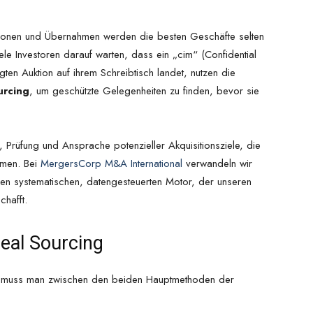
usionen und Übernahmen werden die besten Geschäfte selten
e Investoren darauf warten, dass ein „cim“ (Confidential
ten Auktion auf ihrem Schreibtisch landet, nutzen die
urcing
, um geschützte Gelegenheiten zu finden, bevor sie
, Prüfung und Ansprache potenzieller Akquisitionsziele, die
immen. Bei
MergersCorp M&A International
verwandeln wir
inen systematischen, datengesteuerten Motor, der unseren
chafft.
Deal Sourcing
, muss man zwischen den beiden Hauptmethoden der