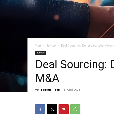
Start
Service
Deal Sourcing: Der strategische Moto
Service
Deal Sourcing: 
M&A
Von
Editorial Team
-
6. April 2026