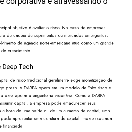
e corporativa e atravessando o
ncipal objetivo é avaliar o risco. No caso de empresas
utura de cadeia de suprimentos ou mercados emergentes,
nvolvimento da agência norte-americana atua como um grande
s de crescimento.
e Deep Tech
ital de risco tradicional geralmente exige monetização de
ngo prazo. A DARPA opera em um modelo de “alto risco e
ivo para apoiar a engenharia visionária. Como a DARPA
m assumir capital, a empresa pode amadurecer seus
ga a hora de uma saída ou de um aumento de capital, uma
 pode apresentar uma estrutura de capital limpa associada
e financiada.