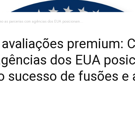
mo as parcerias com agências dos EUA posicionam...
 avaliações premium: 
agências dos EUA posi
o sucesso de fusões e 