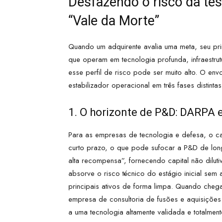
Desfazendo o risco da tes
“Vale da Morte”
Quando um adquirente avalia uma meta, seu pri
que operam em tecnologia profunda, infraestr
esse perfil de risco pode ser muito alto. O e
estabilizador operacional em três fases distinta
1. O horizonte de P&D: DARPA 
Para as empresas de tecnologia e defesa, o cap
curto prazo, o que pode sufocar a P&D de lo
alta recompensa”, fornecendo capital não dilut
absorve o risco técnico do estágio inicial se
principais ativos de forma limpa. Quando che
empresa de consultoria de fusões e aquisições
a uma tecnologia altamente validada e totalment