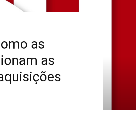
Como as
cionam as
aquisições