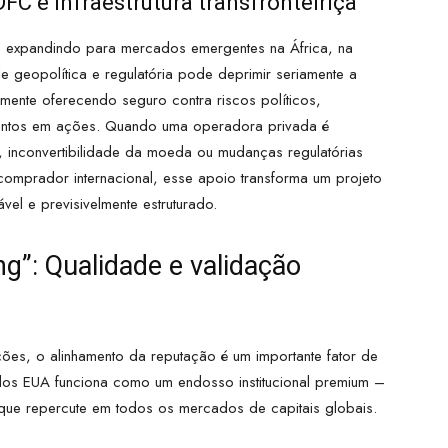
FC e infraestrutura transfronteiriça
e expandindo para mercados emergentes na África, na
ade geopolítica e regulatória pode deprimir seriamente a
amente oferecendo seguro contra riscos políticos,
mentos em ações. Quando uma operadora privada é
 inconvertibilidade da moeda ou mudanças regulatórias
 comprador internacional, esse apoio transforma um projeto
ável e previsivelmente estruturado.
g”: Qualidade e validação
ções, o alinhamento da reputação é um importante fator de
dos EUA funciona como um endosso institucional premium –
e repercute em todos os mercados de capitais globais.