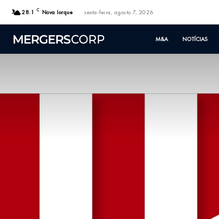
C
28.1
Nova Iorque
sexta-feira, agosto 7, 2026
M&A
NOTÍCIAS