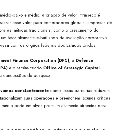
dio-baixo e médio, a criação de valor intrínseco é
inalizar esse valor para compradores globais, empresas de
mbora as métricas tradicionais, como o crescimento do
 um fator altamente subutilizado da avaliação corporativa
presa com os órgãos federais dos Estados Unidos.
opment Finance Corporation (DFC)
, a
Defense
RPA)
e o recém-criado
Office of Strategic Capital
ou concessões de pesquisa.
rvamos constantemente
como essas parcerias reduzem
itucionalizam suas operações e preenchem lacunas críticas
 médio porte em alvos premium altamente atraentes para