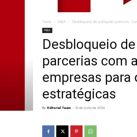
Home
M&A
Desbloqueio de avaliações premium: Co
M&A
Desbloqueio de
parcerias com 
empresas para 
estratégicas
By
Editorial Team
-
10 de junho de 2026