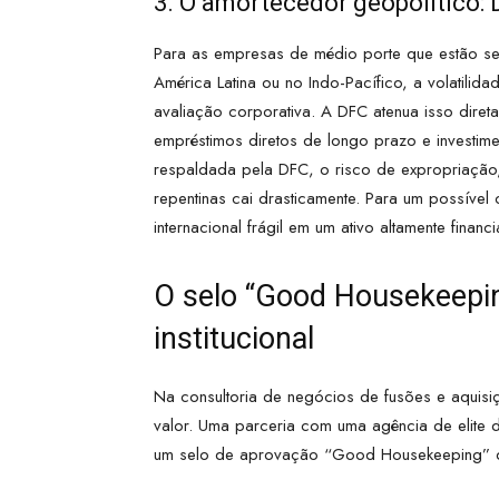
3. O amortecedor geopolítico: D
Para as empresas de médio porte que estão s
América Latina ou no Indo-Pacífico, a volatilid
avaliação corporativa. A DFC atenua isso diret
empréstimos diretos de longo prazo e investi
respaldada pela DFC, o risco de expropriação,
repentinas cai drasticamente. Para um possível
internacional frágil em um ativo altamente financi
O selo “Good Housekeepin
institucional
Na consultoria de negócios de fusões e aquisi
valor. Uma parceria com uma agência de elite 
um selo de aprovação “Good Housekeeping” qu