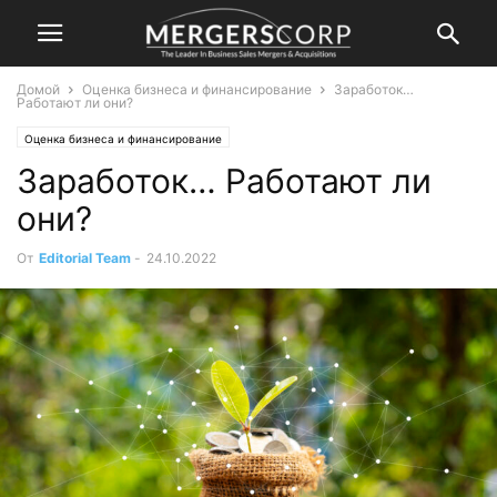
Домой
Оценка бизнеса и финансирование
Заработок…
Работают ли они?
Оценка бизнеса и финансирование
Заработок… Работают ли
они?
От
Editorial Team
-
24.10.2022