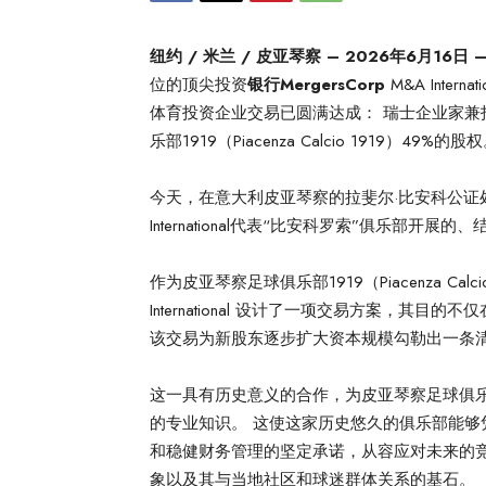
纽约 / 米兰 / 皮亚琴察 – 2026年6月16日 
位的顶尖投资
银行MergersCorp
M&A Int
体育投资企业交易已圆满达成： 瑞士企业家兼投资者
乐部1919（Piacenza Calcio 1919）49%的股
今天，在意大利皮亚琴察的拉斐尔·比安科公证处，正
International代表“比安科罗索”俱乐部
作为皮亚琴察足球俱乐部1919（Piacenza Calc
International 设计了一项交易方案，
该交易为新股东逐步扩大资本规模勾勒出一条
这一具有历史意义的合作，为皮亚琴察足球俱乐
的专业知识。 这使这家历史悠久的俱乐部能
和稳健财务管理的坚定承诺，从容应对未来的
象以及其与当地社区和球迷群体关系的基石。