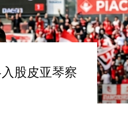
战略入股皮亚琴察