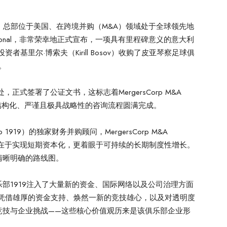
–
总部位于美国、在跨境并购（M&A）领域处于全球领先地
ernational，非常荣幸地正式宣布，一项具有里程碑意义的意大利
基里尔·博索夫（Kirill Bosov）收购了皮亚琴察足球俱
权。
式签署了公证文书，这标志着MergersCorp M&A
开展的、结构化、严谨且极具战略性的咨询流程圆满完成。
io 1919）的独家财务并购顾问，MergersCorp M&A
其目的不仅在于实现短期资本化，更着眼于可持续的长期制度性增长。
清晰明确的路线图。
部1919注入了大量新的资金、国际网络以及公司治理方面
够凭借雄厚的资金支持、焕然一新的竞技雄心，以及对透明度
竞技与企业挑战——这些核心价值观历来是该俱乐部企业形